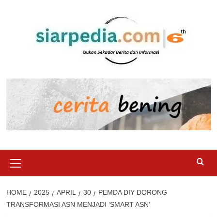
Skip
to
content
Primary
Menu
HOME
2025
APRIL
30
PEMDA DIY DORONG
TRANSFORMASI ASN MENJADI ‘SMART ASN’