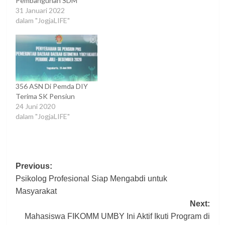
Pembangunan SDM
31 Januari 2022
dalam "JogjaLIFE"
356 ASN Di Pemda DIY
Terima SK Pensiun
24 Juni 2020
dalam "JogjaLIFE"
Post
Previous:
Psikolog Profesional Siap Mengabdi untuk
navigation
Masyarakat
Next:
Mahasiswa FIKOMM UMBY Ini Aktif Ikuti Program di