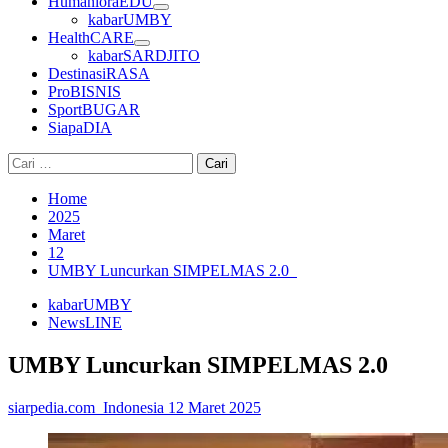
HumanioraEDU
kabarUMBY
HealthCARE
kabarSARDJITO
DestinasiRASA
ProBISNIS
SportBUGAR
SiapaDIA
Cari
untuk:
Home
2025
Maret
12
UMBY Luncurkan SIMPELMAS 2.0
kabarUMBY
NewsLINE
UMBY Luncurkan SIMPELMAS 2.0
siarpedia.com_Indonesia
12 Maret 2025