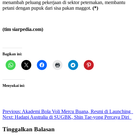
menambah peluang pekerjaan di sektor peternakan, membantu
petani dengan pupuk dari sisa pakan maggot.
(*)
(tim siarpedia.com)
Bagikan ini:
Menyukai ini:
Post
Previous:
Akademi Bola Voli Mercu Buana, Resmi di Launching
Next:
Hadapi Australia di SUGBK, Shin Tae-yong Percaya Diri
navigation
Tinggalkan Balasan