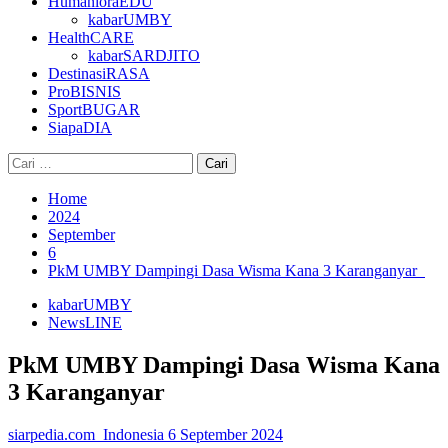
HumanioraEDU
kabarUMBY
HealthCARE
kabarSARDJITO
DestinasiRASA
ProBISNIS
SportBUGAR
SiapaDIA
Cari
untuk:
Home
2024
September
6
PkM UMBY Dampingi Dasa Wisma Kana 3 Karanganyar
kabarUMBY
NewsLINE
PkM UMBY Dampingi Dasa Wisma Kana
3 Karanganyar
siarpedia.com_Indonesia
6 September 2024