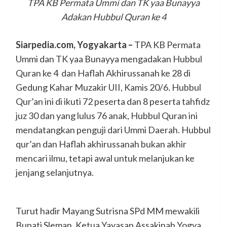
TPA KB Permata Ummi dan TK yaa Bunayya
Adakan Hubbul Quran ke 4
Siarpedia.com, Yogyakarta –
TPA KB Permata
Ummi dan TK yaa Bunayya mengadakan Hubbul
Quran ke 4 dan Haflah Akhirussanah ke 28 di
Gedung Kahar Muzakir UII, Kamis 20/6. Hubbul
Qur’an ini di ikuti 72 peserta dan 8 peserta tahfidz
juz 30 dan yang lulus 76 anak, Hubbul Quran ini
mendatangkan penguji dari Ummi Daerah. Hubbul
qur’an dan Haflah akhirussanah bukan akhir
mencari ilmu, tetapi awal untuk melanjukan ke
jenjang selanjutnya.
Turut hadir Mayang Sutrisna SPd MM mewakili
Bupati Sleman, Ketua Yayasan Assakinah Yogya,