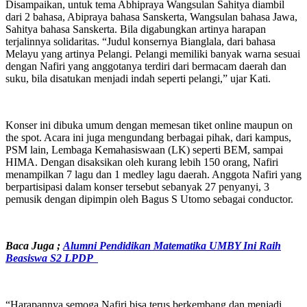
Disampaikan, untuk tema Abhipraya Wangsulan Sahitya diambil
dari 2 bahasa, Abipraya bahasa Sanskerta, Wangsulan bahasa Jawa,
Sahitya bahasa Sanskerta. Bila digabungkan artinya harapan
terjalinnya solidaritas. “Judul konsernya Bianglala, dari bahasa
Melayu yang artinya Pelangi. Pelangi memiliki banyak warna sesuai
dengan Nafiri yang anggotanya terdiri dari bermacam daerah dan
suku, bila disatukan menjadi indah seperti pelangi,” ujar Kati.
Konser ini dibuka umum dengan memesan tiket online maupun on
the spot. Acara ini juga mengundang berbagai pihak, dari kampus,
PSM lain, Lembaga Kemahasiswaan (LK) seperti BEM, sampai
HIMA. Dengan disaksikan oleh kurang lebih 150 orang, Nafiri
menampilkan 7 lagu dan 1 medley lagu daerah. Anggota Nafiri yang
berpartisipasi dalam konser tersebut sebanyak 27 penyanyi, 3
pemusik dengan dipimpin oleh Bagus S Utomo sebagai conductor.
Baca Juga ;
Alumni Pendidikan Matematika UMBY Ini Raih
Beasiswa S2 LPDP
“Harapannya semoga Nafiri bisa terus berkembang dan menjadi