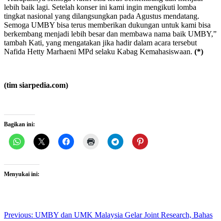
lebih baik lagi. Setelah konser ini kami ingin mengikuti lomba
tingkat nasional yang dilangsungkan pada Agustus mendatang.
Semoga UMBY bisa terus memberikan dukungan untuk kami bisa
berkembang menjadi lebih besar dan membawa nama baik UMBY,”
tambah Kati, yang mengatakan jika hadir dalam acara tersebut
Nafida Hetty Marhaeni MPd selaku Kabag Kemahasiswaan.
(*)
(tim siarpedia.com)
Bagikan ini:
Menyukai ini:
Post
Previous:
UMBY dan UMK Malaysia Gelar Joint Research, Bahas