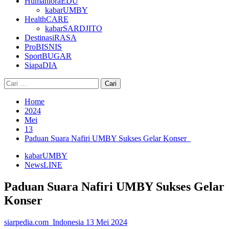
HumanioraEDU
kabarUMBY
HealthCARE
kabarSARDJITO
DestinasiRASA
ProBISNIS
SportBUGAR
SiapaDIA
Cari
untuk:
Home
2024
Mei
13
Paduan Suara Nafiri UMBY Sukses Gelar Konser
kabarUMBY
NewsLINE
Paduan Suara Nafiri UMBY Sukses Gelar
Konser
siarpedia.com_Indonesia
13 Mei 2024