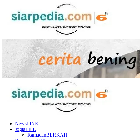
Skip
to
content
Primary
Menu
NewsLINE
JogjaLIFE
RamadanBERKAH