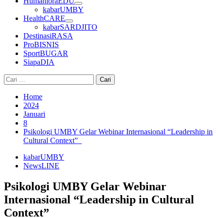
HumanioraEDU
kabarUMBY
HealthCARE
kabarSARDJITO
DestinasiRASA
ProBISNIS
SportBUGAR
SiapaDIA
Cari
untuk:
Home
2024
Januari
8
Psikologi UMBY Gelar Webinar Internasional “Leadership in
Cultural Context”
kabarUMBY
NewsLINE
Psikologi UMBY Gelar Webinar
Internasional “Leadership in Cultural
Context”