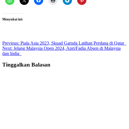
Menyukai ini:
Post
Previous:
Piala Asia 2023, Skuad Garuda Latihan Perdana di Qatar
Next:
Jelang Malaysia Open 2024, Apri/Fadia Absen di Malaysia
navigation
dan India
Tinggalkan Balasan