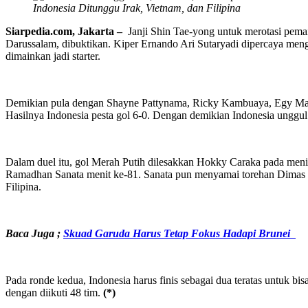
Indonesia Ditunggu Irak, Vietnam, dan Filipina
Siarpedia.com,
J
akarta –
Janji Shin Tae-yong untuk merotasi pemai
Darussalam, dibuktikan. Kiper Ernando Ari Sutaryadi dipercaya men
dimainkan jadi starter.
Demikian pula dengan Shayne Pattynama, Ricky Kambuaya, Egy Maula
Hasilnya Indonesia pesta gol 6-0. Dengan demikian Indonesia unggul
Dalam duel itu, gol Merah Putih dilesakkan Hokky Caraka pada meni
Ramadhan Sanata menit ke-81. Sanata pun menyamai torehan Dimas D
Filipina.
Baca Juga ;
Skuad Garuda Harus Tetap Fokus Hadapi Brunei
Pada ronde kedua, Indonesia harus finis sebagai dua teratas untuk bi
dengan diikuti 48 tim.
(*)