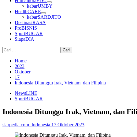
HumanioraEDU
kabarUMBY
HealthCARE
kabarSARDJITO
DestinasiRASA
ProBISNIS
SportBUGAR
SiapaDIA
Cari
untuk:
Home
2023
Oktober
17
Indonesia Ditunggu Irak, Vietnam, dan Filipina
NewsLINE
SportBUGAR
Indonesia Ditunggu Irak, Vietnam, dan Fi
siarpedia.com_Indonesia
17 Oktober 2023