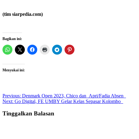
(tim siarpedia.com)
Bagikan ini:
Menyukai ini:
Post
Previous:
Denmark Open 2023, Chico dan Apri/Fadia Absen
Next:
Go Digital, FE UMBY Gelar Kelas Sepasar Kolombo
navigation
Tinggalkan Balasan