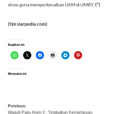
show guna memperkenalkan UKM di UMBY.
(*)
(tim siarpedia.com)
Bagikan ini:
Menyukai ini:
Post
Previous:
Wagub Paku Alam X : Tingkatkan Kemampuan,