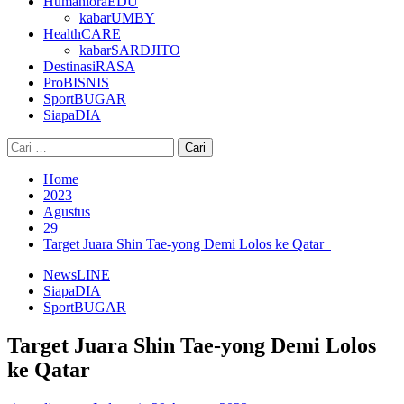
HumanioraEDU
kabarUMBY
HealthCARE
kabarSARDJITO
DestinasiRASA
ProBISNIS
SportBUGAR
SiapaDIA
Cari
untuk:
Home
2023
Agustus
29
Target Juara Shin Tae-yong Demi Lolos ke Qatar
NewsLINE
SiapaDIA
SportBUGAR
Target Juara Shin Tae-yong Demi Lolos
ke Qatar