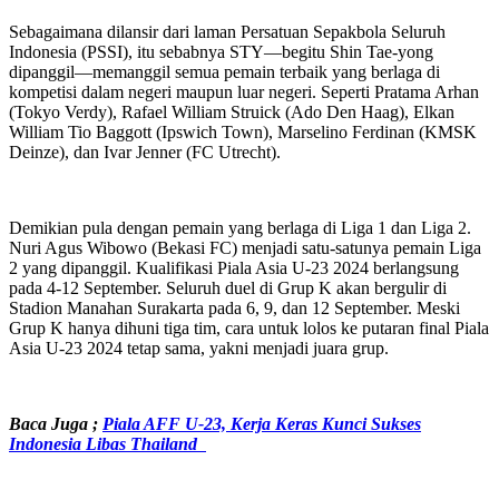
Sebagaimana dilansir dari laman Persatuan Sepakbola Seluruh
Indonesia (PSSI), itu sebabnya STY—begitu Shin Tae-yong
dipanggil—memanggil semua pemain terbaik yang berlaga di
kompetisi dalam negeri maupun luar negeri. Seperti Pratama Arhan
(Tokyo Verdy), Rafael William Struick (Ado Den Haag), Elkan
William Tio Baggott (Ipswich Town), Marselino Ferdinan (KMSK
Deinze), dan Ivar Jenner (FC Utrecht).
Demikian pula dengan pemain yang berlaga di Liga 1 dan Liga 2.
Nuri Agus Wibowo (Bekasi FC) menjadi satu-satunya pemain Liga
2 yang dipanggil. Kualifikasi Piala Asia U-23 2024 berlangsung
pada 4-12 September. Seluruh duel di Grup K akan bergulir di
Stadion Manahan Surakarta pada 6, 9, dan 12 September. Meski
Grup K hanya dihuni tiga tim, cara untuk lolos ke putaran final Piala
Asia U-23 2024 tetap sama, yakni menjadi juara grup.
Baca Juga ;
Piala AFF U-23, Kerja Keras Kunci Sukses
Indonesia Libas Thailand