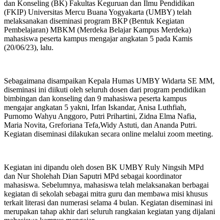
dan Konseling (BK) Fakultas Keguruan dan Ilmu Pendidikan
(FKIP) Universitas Mercu Buana Yogyakarta (UMBY) telah
melaksanakan diseminasi program BKP (Bentuk Kegiatan
Pembelajaran) MBKM (Merdeka Belajar Kampus Merdeka)
mahasiswa peserta kampus mengajar angkatan 5 pada Kamis
(20/06/23), lalu.
Sebagaimana disampaikan Kepala Humas UMBY Widarta SE MM,
diseminasi ini diikuti oleh seluruh dosen dari program pendidikan
bimbingan dan konseling dan 9 mahasiswa peserta kampus
mengajar angkatan 5 yakni, Irfan Iskandar, Anisa Luthfiah,
Purnomo Wahyu Anggoro, Putri Prihartini, Zidna Elma Nafia,
Maria Novita, Greforiana Tefa,Widy Astuti, dan Ananda Putri.
Kegiatan diseminasi dilakukan secara online melalui zoom meeting.
Kegiatan ini dipandu oleh dosen BK UMBY Ruly Ningsih MPd
dan Nur Sholehah Dian Saputri MPd sebagai koordinator
mahasiswa. Sebelumnya, mahasiswa telah melaksanakan berbagai
kegiatan di sekolah sebagai mitra guru dan membawa misi khusus
terkait literasi dan numerasi selama 4 bulan. Kegiatan diseminasi ini
merupakan tahap akhir dari seluruh rangkaian kegiatan yang dijalani