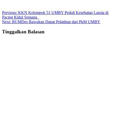
Post
Previous:
KKN Kelompok 51 UMBY Peduli Kesehatan Lansia di
Pacing Kidul Semanu
navigation
Next:
BUMDes Bawukan Dapat Pelatihan dari PkM UMBY
Tinggalkan Balasan