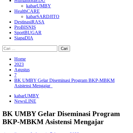
HumanioraEDU
kabarUMBY
HealthCARE
kabarSARDJITO
DestinasiRASA
ProBISNIS
SportBUGAR
SiapaDIA
Cari
untuk:
Home
2023
Agustus
7
BK UMBY Gelar Diseminasi Program BKP-MBKM
Asistensi Mengajar
kabarUMBY
NewsLINE
BK UMBY Gelar Diseminasi Program
BKP-MBKM Asistensi Mengajar