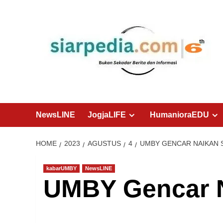
Skip
to
content
NewsLINE
JogjaLIFE
HumanioraEDU
HOME
2023
AGUSTUS
4
UMBY GENCAR NAIKAN 
kabarUMBY
NewsLINE
UMBY Gencar N