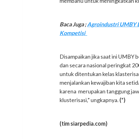
membahu untuk meningkatkan klas
Baca Juga ;
Agroindustri UMBY D
Kompetisi
Disampaikan jika saat ini UMBY be
dan secara nasional peringkat 200
untuk ditentukan kelas klasteris
menjalankan kewajiban kita set
karena merupakan tanggung ja
klusterisasi,” ungkapnya.
(*)
(tim siarpedia.com)