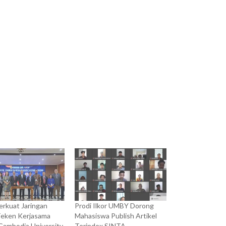
rkuat Jaringan
Prodi Ilkor UMBY Dorong
Teken Kerjasama
Mahasiswa Publish Artikel
Cambodia University
Terindex SINTA