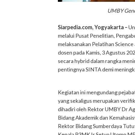
UMBY Genca
Siarpedia.com, Yogyakarta –
Un
melalui Pusat Penelitian, Peng
melaksanakan Pelatihan Science 
dosen pada Kamis, 3 Agustus 2023
secara hybrid dalam rangka men
pentingnya SINTA demi meningka
Kegiatan ini mengundang pejabat 
yang sekaligus merupakan verifi
dihadiri oleh Rektor UMBY Dr A
Bidang Akademik dan Kemahasisw
Rektor Bidang Sumberdaya Tutu
Kepala P3MK Ir Setyo Utomo MP 