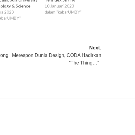
nology & Science
10 Januari 2023
us 2023
dalam "kabarUMBY"
kabarUMBY"
Next:
tong
Merespon Dunia Design, CODA Hadirkan
“The Thing…”