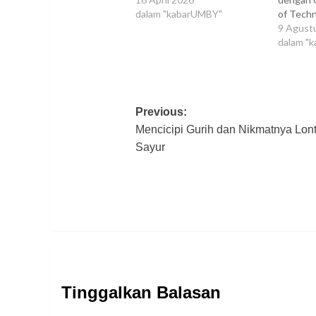
dalam "kabarUMBY"
of Tech
9 Agust
dalam "
Post
Previous:
Mencicipi Gurih dan Nikmatnya Lon
navigation
Sayur
Tinggalkan Balasan