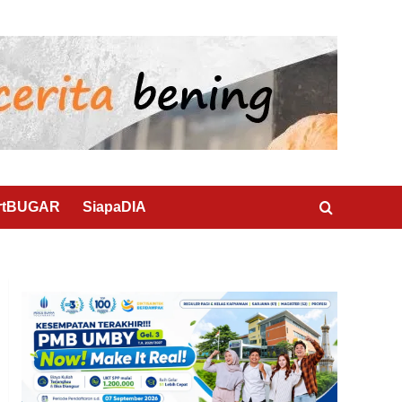
rtBUGAR
SiapaDIA