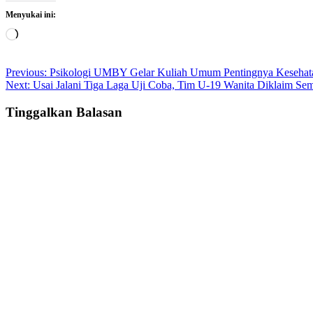
Menyukai ini:
Memuat...
Post
Previous:
Psikologi UMBY Gelar Kuliah Umum Pentingnya Kesehat
Next:
Usai Jalani Tiga Laga Uji Coba, Tim U-19 Wanita Diklaim Se
navigation
Tinggalkan Balasan