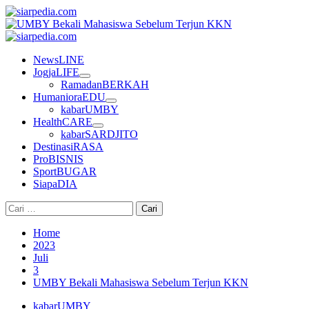
Skip
to
content
Primary
Menu
NewsLINE
JogjaLIFE
RamadanBERKAH
HumanioraEDU
kabarUMBY
HealthCARE
kabarSARDJITO
DestinasiRASA
ProBISNIS
SportBUGAR
SiapaDIA
Cari
untuk:
Home
2023
Juli
3
UMBY Bekali Mahasiswa Sebelum Terjun KKN
kabarUMBY