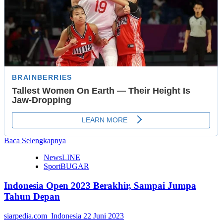
Read
Baca Selengkapnya
more
NewsLINE
about
SportBUGAR
PBI
Universitas
Indonesia Open 2023 Berakhir, Sampai Jumpa
PGRI
Yogyakarta
Tahun Depan
Studi
Banding
siarpedia.com_Indonesia
22 Juni 2023
di