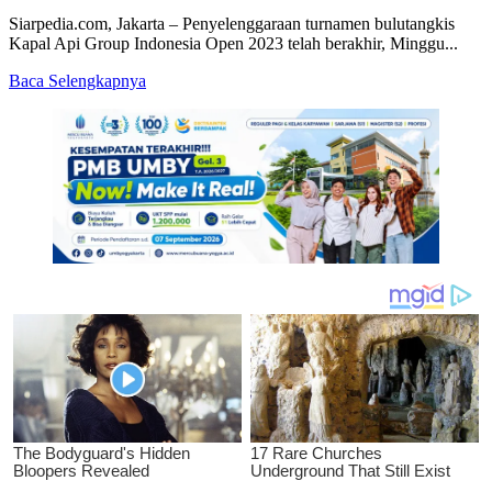
PBI
Siarpedia.com, Jakarta – Penyelenggaraan turnamen bulutangkis
UKDW
Kapal Api Group Indonesia Open 2023 telah berakhir, Minggu...
Read
Baca Selengkapnya
more
about
Indonesia
Open
2023
Berakhir,
Sampai
Jumpa
Tahun
Depan