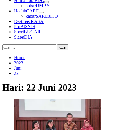
HumanioraEDU
kabarUMBY
HealthCARE
kabarSARDJITO
DestinasiRASA
ProBISNIS
SportBUGAR
SiapaDIA
Cari
untuk:
Home
2023
Juni
22
Hari:
22 Juni 2023