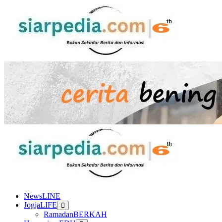
Skip
to
content
Primary
Menu
NewsLINE
JogjaLIFE
RamadanBERKAH