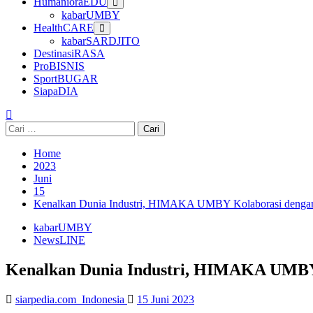
HumanioraEDU
kabarUMBY
HealthCARE
kabarSARDJITO
DestinasiRASA
ProBISNIS
SportBUGAR
SiapaDIA
Cari
untuk:
Home
2023
Juni
15
Kenalkan Dunia Industri, HIMAKA UMBY Kolaborasi dengan
kabarUMBY
NewsLINE
Kenalkan Dunia Industri, HIMAKA UMBY 
siarpedia.com_Indonesia
15 Juni 2023