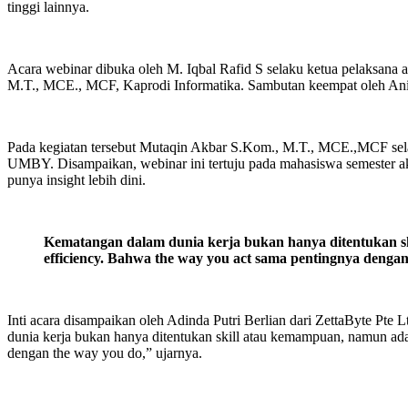
tinggi lainnya.
Acara webinar dibuka oleh M. Iqbal Rafid S selaku ketua pelaksa
M.T., MCE., MCF, Kaprodi Informatika. Sambutan keempat oleh An
Pada kegiatan tersebut Mutaqin Akbar S.Kom., M.T., MCE.,MCF sel
UMBY. Disampaikan, webinar ini tertuju pada mahasiswa semester akh
punya insight lebih dini.
Kematangan dalam dunia kerja bukan hanya ditentukan skill
efficiency. Bahwa the way you act sama pentingnya dengan
Inti acara disampaikan oleh Adinda Putri Berlian dari ZettaByte Pt
dunia kerja bukan hanya ditentukan skill atau kemampuan, namun ada pr
dengan the way you do,” ujarnya.