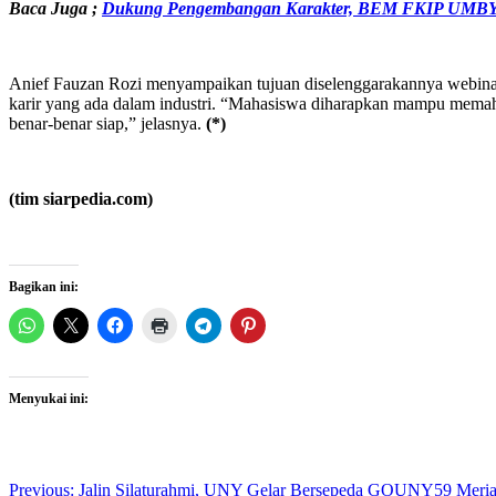
Baca Juga ;
Dukung Pengembangan Karakter, BEM FKIP UMBY 
Anief Fauzan Rozi menyampaikan tujuan diselenggarakannya webinar 
karir yang ada dalam industri. “Mahasiswa diharapkan mampu memah
benar-benar siap,” jelasnya.
(*)
(tim siarpedia.com)
Bagikan ini:
Menyukai ini:
Post
Previous:
Jalin Silaturahmi, UNY Gelar Bersepeda GOUNY59 Meria