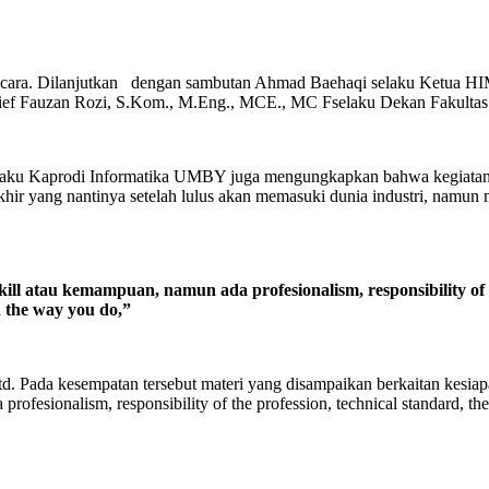
na acara. Dilanjutkan dengan sambutan Ahmad Baehaqi selaku Ketua
ief Fauzan Rozi, S.Kom., M.Eng., MCE., MC Fselaku Dekan Fakulta
aku Kaprodi Informatika UMBY juga mengungkapkan bahwa kegiatan ini
ir yang nantinya setelah lulus akan memasuki dunia industri, namun 
 atau kemampuan, namun ada profesionalism, responsibility of the
 the way you do,”
e Ltd. Pada kesempatan tersebut materi yang disampaikan berkaitan kes
ofesionalism, responsibility of the profession, technical standard, th