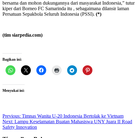
bersama dan mohon dukungannya dari masyarakat Indonesia,” tutur
kiper dari Borneo FC Samarinda itu , sebagaimana dilansir laman
Persatuan Sepakbola Seluruh Indonesia (PSSI).
(*)
(tim siarpedia.com)
Bagikan ini:
Menyukai ini:
Post
Previous:
Timnas Wanita U-20 Indonesia Bertolak ke Vietnam
Next:
Lampu Keselamatan Buatan Mahasiswa UNY Juara II Road
navigation
Safety Innovation