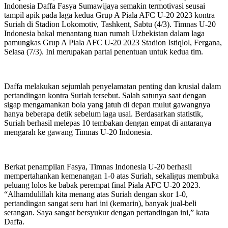
Indonesia Daffa Fasya Sumawijaya semakin termotivasi seusai
tampil apik pada laga kedua Grup A Piala AFC U-20 2023 kontra
Suriah di Stadion Lokomotiv, Tashkent, Sabtu (4/3). Timnas U-20
Indonesia bakal menantang tuan rumah Uzbekistan dalam laga
pamungkas Grup A Piala AFC U-20 2023 Stadion Istiqlol, Fergana,
Selasa (7/3). Ini merupakan partai penentuan untuk kedua tim.
Daffa melakukan sejumlah penyelamatan penting dan krusial dalam
pertandingan kontra Suriah tersebut. Salah satunya saat dengan
sigap mengamankan bola yang jatuh di depan mulut gawangnya
hanya beberapa detik sebelum laga usai. Berdasarkan statistik,
Suriah berhasil melepas 10 tembakan dengan empat di antaranya
mengarah ke gawang Timnas U-20 Indonesia.
Berkat penampilan Fasya, Timnas Indonesia U-20 berhasil
mempertahankan kemenangan 1-0 atas Suriah, sekaligus membuka
peluang lolos ke babak perempat final Piala AFC U-20 2023.
“Alhamdulillah kita menang atas Suriah dengan skor 1-0,
pertandingan sangat seru hari ini (kemarin), banyak jual-beli
serangan. Saya sangat bersyukur dengan pertandingan ini,” kata
Daffa.