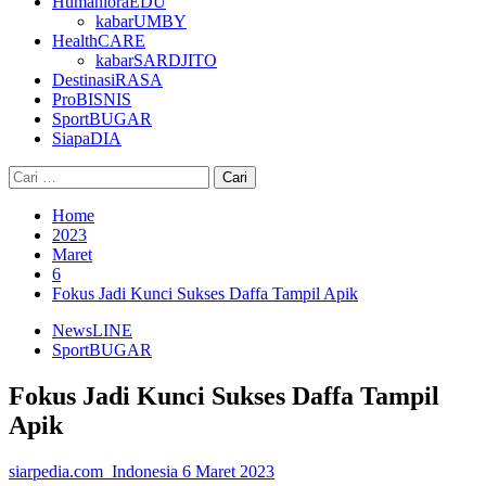
HumanioraEDU
kabarUMBY
HealthCARE
kabarSARDJITO
DestinasiRASA
ProBISNIS
SportBUGAR
SiapaDIA
Cari
untuk:
Home
2023
Maret
6
Fokus Jadi Kunci Sukses Daffa Tampil Apik
NewsLINE
SportBUGAR
Fokus Jadi Kunci Sukses Daffa Tampil
Apik
siarpedia.com_Indonesia
6 Maret 2023