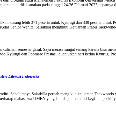
swi dari program studi Manajemen Fakultas Ekonomi Universitas Me
uaraan ini dilaksanakan pada tanggal 24-26 Februari 2023, tepatnya 
 kurang lebih 371 peserta untuk Kyurugi dan 339 peserta untuk Poom
las Senior Wanita. Salsabilla mengikuti Kejuaraan Prabu Taekwondo 
perkuliahan semester gasal. Saya merasa sangat senang karena bisa men
ondo Kyurugi dan Poomsae Prestasi, dilanjutkan hari kedua Kyurugi Pre
eri Literasi Indonesia
sendiri. Sebelumnya Salsabilla pernah mengikuti kejuaraan Taekwond
erharap mahasiswa UMBY yang lain dapat memiliki kegiatan positif yan