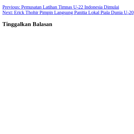
Post
Previous:
Pemusatan Latihan Timnas U-22 Indonesia Dimulai
Next:
Erick Thohir Pimpin Langsung Panitia Lokal Piala Dunia U-20
navigation
Tinggalkan Balasan