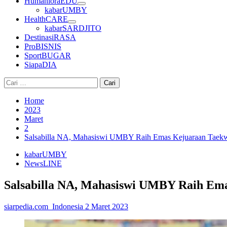
HumanioraEDU
kabarUMBY
HealthCARE
kabarSARDJITO
DestinasiRASA
ProBISNIS
SportBUGAR
SiapaDIA
Cari
untuk:
Home
2023
Maret
2
Salsabilla NA, Mahasiswi UMBY Raih Emas Kejuaraan Taekw
kabarUMBY
NewsLINE
Salsabilla NA, Mahasiswi UMBY Raih Ema
siarpedia.com_Indonesia
2 Maret 2023