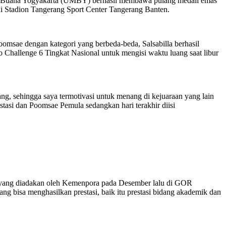
rcu Buana Yogyakarta (UMBY) berhasil membawa pulang medali emas
di Stadion Tangerang Sport Center Tangerang Banten.
sae dengan kategori yang berbeda-beda, Salsabilla berhasil
Challenge 6 Tingkat Nasional untuk mengisi waktu luang saat libur
ang, sehingga saya termotivasi untuk menang di kejuaraan yang lain
stasi dan Poomsae Pemula sedangkan hari terakhir diisi
o yang diadakan oleh Kemenpora pada Desember lalu di GOR
g bisa menghasilkan prestasi, baik itu prestasi bidang akademik dan