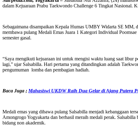
Siarpedia.com, Yogyakarta –
Salsabilla Nur Azzahra, (24) mahasi
dalam Kejuaraan Prabu Taekwondo Challenge 6 Tingkat Nasional. Kej
Sebagaimana disampaikan Kepala Humas UMBY Widarta SE MM, diikuti
membawa pulang Medali Emas Juara 1 Kategori Individual Poomsae Ke
semester gasal.
“Saya mengikuti kejuaraan ini untuk mengisi waktu luang saat libur 
lagi,” ujar Salsabilla. Hari pertama yang ditandingkan adalah Taekw
pengumuman lomba dan pembagian hadiah.
Baca Juga ;
Mahasiswi UKDW Raih Dua Gelar di Ajang Putera Put
Medali emas yang dibawa pulang Salsabilla menjadi kebanggaan ter
Amongrogo Yogyakarta dan berhasil meraih medali perak. Salsabilla b
bidang non akademik.