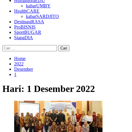
HumanioraEDU
kabarUMBY
HealthCARE
kabarSARDJITO
DestinasiRASA
ProBISNIS
SportBUGAR
SiapaDIA
Cari
untuk:
Home
2022
Desember
1
Hari:
1 Desember 2022