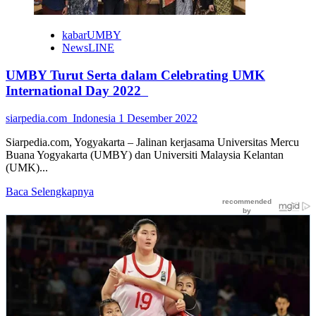
Jalin
Kolaborasi
kabarUMBY
NewsLINE
UMBY Turut Serta dalam Celebrating UMK
International Day 2022
siarpedia.com_Indonesia
1 Desember 2022
Siarpedia.com, Yogyakarta – Jalinan kerjasama Universitas Mercu
Buana Yogyakarta (UMBY) dan Universiti Malaysia Kelantan
(UMK)...
Read
Baca Selengkapnya
more
about
UMBY
Turut
Serta
dalam
Celebrating
UMK
International