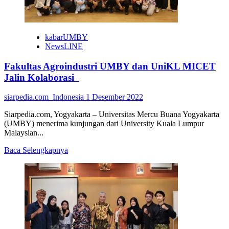
kabarUMBY
NewsLINE
Fakultas Agroindustri UMBY dan UniKL MICET
Jalin Kolaborasi
siarpedia.com_Indonesia
1 Desember 2022
Siarpedia.com, Yogyakarta – Universitas Mercu Buana Yogyakarta
(UMBY) menerima kunjungan dari University Kuala Lumpur
Malaysian...
Read
Baca Selengkapnya
more
about
Fakultas
Agroindustri
UMBY
dan
UniKL
MICET