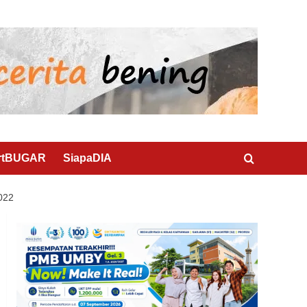
rtBUGAR
SiapaDIA
2022