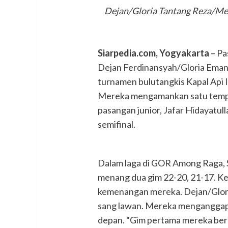
Dejan/Gloria Tantang Reza/Mela
Siarpedia.com, Yogyakarta
– Pa
Dejan Ferdinansyah/Gloria Emanu
turnamen bulutangkis Kapal Api I
Mereka mengamankan satu tempat
pasangan junior, Jafar Hidayatull
semifinal.
Dalam laga di GOR Among Raga, 
menang dua gim 22-20, 21-17. K
kemenangan mereka. Dejan/Glori
sang lawan. Mereka menganggap 
depan. “Gim pertama mereka ber