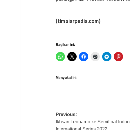
(tim siarpedia.com)
Bagikan ini:
Menyukai ini:
Post
Previous:
Ikhsan Leonardo ke Semifinal Indon
navigation
International Series 2022