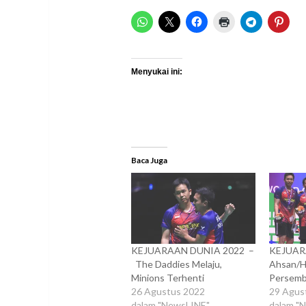
Menyukai ini:
Baca Juga
KEJUARAAN DUNIA 2022 –
KEJUAR
The Daddies Melaju,
Ahsan/H
Minions Terhenti
Persemb
26 Agustus 2022
29 Agus
dalam "NewsLINE"
dalam "