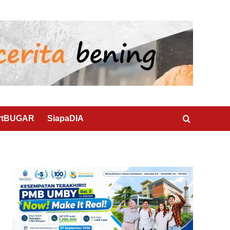
rtBUGAR
SiapaDIA