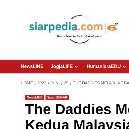
Skip
to
content
NewsLINE
JogjaLIFE
HumanioraEDU
HOME
2022
JUNI
29
THE DADDIES MELAJU KE B
NewsLINE
SportBUGAR
The Daddies M
Kedua Malays