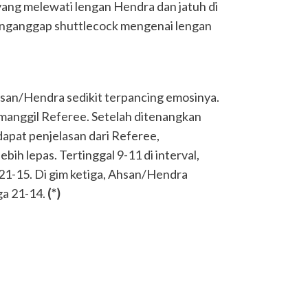
ang melewati lengan Hendra dan jatuh di
 menganggap shuttlecock mengenai lengan
hsan/Hendra sedikit terpancing emosinya.
anggil Referee. Setelah ditenangkan
apat penjelasan dari Referee,
bih lepas. Tertinggal 9-11 di interval,
21-15. Di gim ketiga, Ahsan/Hendra
a 21-14.
(*)