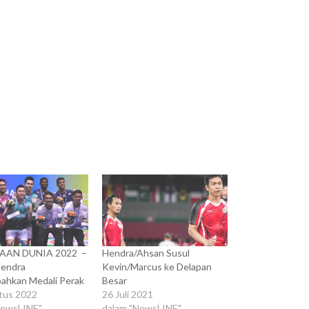
AAN DUNIA 2022 –
Hendra/Ahsan Susul
endra
Kevin/Marcus ke Delapan
ahkan Medali Perak
Besar
tus 2022
26 Juli 2021
NewsLINE"
dalam "NewsLINE"