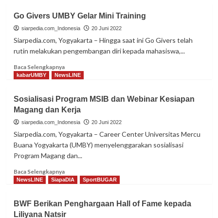
Go Givers UMBY Gelar Mini Training
siarpedia.com_Indonesia
20 Juni 2022
Siarpedia.com, Yogyakarta – Hingga saat ini Go Givers telah
rutin melakukan pengembangan diri kepada mahasiswa,...
Read
Baca Selengkapnya
more
kabarUMBY
NewsLINE
about
Go
Sosialisasi Program MSIB dan Webinar Kesiapan
Givers
Magang dan Kerja
UMBY
Gelar
siarpedia.com_Indonesia
20 Juni 2022
Mini
Siarpedia.com, Yogyakarta – Career Center Universitas Mercu
Training
Buana Yogyakarta (UMBY) menyelenggarakan sosialisasi
Program Magang dan...
Read
Baca Selengkapnya
more
NewsLINE
SiapaDIA
SportBUGAR
about
Sosialisasi
BWF Berikan Penghargaan Hall of Fame kepada
Program
Liliyana Natsir
MSIB