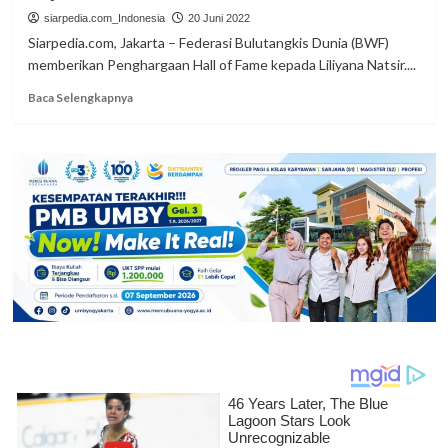
dan
siarpedia.com_Indonesia
20 Juni 2022
Webinar
Siarpedia.com, Jakarta – Federasi Bulutangkis Dunia (BWF)
Kesiapan
memberikan Penghargaan Hall of Fame kepada Liliyana Natsir....
Magang
dan
Read
Baca Selengkapnya
Kerja
more
about
BWF
Berikan
Penghargaan
Hall
of
Fame
kepada
Liliyana
Natsir