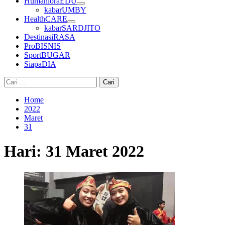
HumanioraEDU
kabarUMBY
HealthCARE
kabarSARDJITO
DestinasiRASA
ProBISNIS
SportBUGAR
SiapaDIA
Cari
untuk:
Home
2022
Maret
31
Hari:
31 Maret 2022