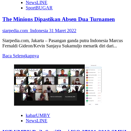
NewsLINE
SportBUGAR
The Minions Dipastikan Absen Dua Turnamen
siarpedia.com_Indonesia
31 Maret 2022
Siarpedia.com, Jakarta – Pasangan ganda putra Indonesia Marcus
Fernaldi Gideon/Kevin Sanjaya Sukamuljo menarik diri dari...
Read
Baca Selengkapnya
more
about
The
Minions
Dipastikan
Absen
Dua
Turnamen
kabarUMBY
NewsLINE