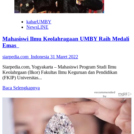
kabarUMBY
NewsLINE
Mahasiswi Ilmu Keolahragaan UMBY Raih Medali
Emas
siarpedia.com_Indonesia
31 Maret 2022
Siarpedia.com, Yogyakarta – Mahasiswi Program Studi Ilmu
Keolahrgaan (Ilkor) Fakultas Ilmu Keguruan dan Pendidikan
(FKIP) Universitas...
Read
Baca Selengkapnya
more
about
Mahasiswi
Ilmu
Keolahragaan
UMBY
Raih
Medali