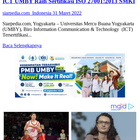
ICT UMBY Raih Sertifikasi ISO 27001:2013 SMKI
siarpedia.com_Indonesia
31 Maret 2022
Siarpedia.com, Yogyakarta – Universitas Mercu Buana Yogyakarta
(UMBY), Biro Information Communication & Technology (ICT)
Tersertifikasi...
Read
Baca Selengkapnya
more
about
ICT
UMBY
Raih
Sertifikasi
ISO
27001:2013
SMKI