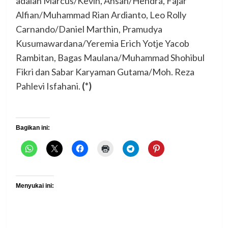
adalah Marcus/Kevin, Ahsan/Hendra, Fajar
Alfian/Muhammad Rian Ardianto, Leo Rolly
Carnando/Daniel Marthin, Pramudya
Kusumawardana/Yeremia Erich Yotje Yacob
Rambitan, Bagas Maulana/Muhammad Shohibul
Fikri dan Sabar Karyaman Gutama/Moh. Reza
Pahlevi Isfahani.
(*)
Bagikan ini:
Menyukai ini: