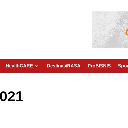
HealthCARE
DestinasiRASA
ProBISNIS
Spo
2021