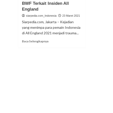
BWF Terkait Insiden All
England
siarpedia.com_Indonesia
23 Maret 2021
Siarpedia.com, Jakarta – Kejadian
yang menimpa para pemain Indonesia
di All England 2021 menjadi trauma...
Read
Baca Selengkapnya
more
about
Greysia
dan
Marcus
Kritik
BWF
Terkait
Insiden
All
England