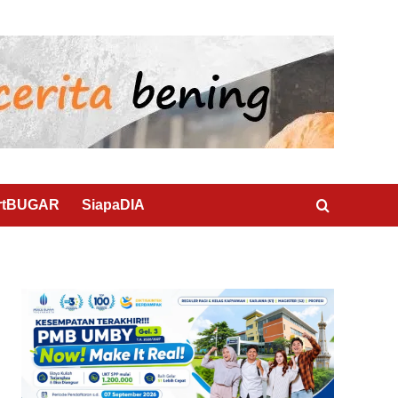
rtBUGAR
SiapaDIA