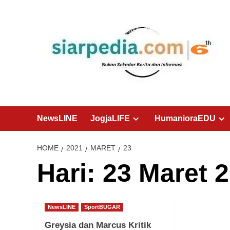
Skip
to
content
NewsLINE
JogjaLIFE
HumanioraEDU
HOME
2021
MARET
23
Hari:
23 Maret 
NewsLINE
SportBUGAR
Greysia dan Marcus Kritik