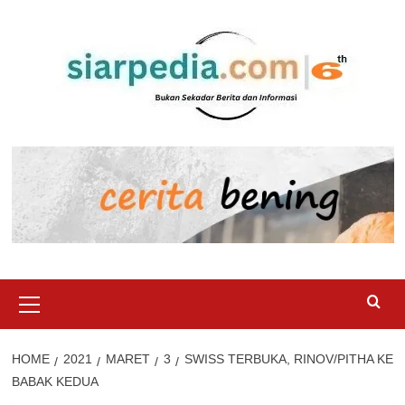
Skip
to
content
Primary
Menu
HOME
2021
MARET
3
SWISS TERBUKA, RINOV/PITHA KE
BABAK KEDUA