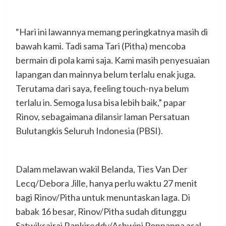
“Hari ini lawannya memang peringkatnya masih di
bawah kami. Tadi sama Tari (Pitha) mencoba
bermain di pola kami saja. Kami masih penyesuaian
lapangan dan mainnya belum terlalu enak juga.
Terutama dari saya, feeling touch-nya belum
terlalu in. Semoga lusa bisa lebih baik,” papar
Rinov, sebagaimana dilansir laman Persatuan
Bulutangkis Seluruh Indonesia (PBSI).
Dalam melawan wakil Belanda, Ties Van Der
Lecq/Debora Jille, hanya perlu waktu 27 menit
bagi Rinov/Pitha untuk menuntaskan laga. Di
babak 16 besar, Rinov/Pitha sudah ditunggu
Satwiksairaj Rankireddy/Ashwini Ponnappa asal