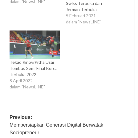
dalam "NewsLINE"
Swiss Terbuka dan
Jerman Terbuka
5 Februari 2021
dalam "NewsLINE"
Tekad Rinov/Pitha Usai
Tembus Semi Final Korea
Terbuka 2022
8 April 2022
dalam "NewsLINE"
Post
Previous:
Mempersiapkan Generasi Digital Berwatak
navigation
Sociopreneur