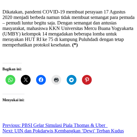
Dikatakan, pandemi COVID-19 membuat perayaan 17 Agustus
2020 menjadi berbeda namun tidak membuat semangat para pemuda
– pemudi luntur begitu saja. Dengan semangat dan antusias
masyarakat, mahasiswa KKN Universitas Mercu Buana Yogyakarta
(UMBY) kelompok 14 mengadakan beberapa lomba untuk
merayakan HUT RI ke 75 di kampung Puluhdadi dengan tetap
memperhatikan protokol kesehatan.
(*)
Bagikan ini:
Menyukai ini:
Post
Previous:
PBSI Gelar Simulasi Piala Thomas & Uber
Next:
UIN dan Pokdarwis Kembangkan ‘Dewi’ Terban Kudus
navigation