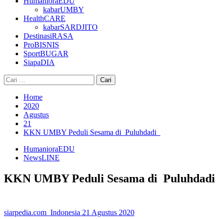
HumanioraEDU
kabarUMBY
HealthCARE
kabarSARDJITO
DestinasiRASA
ProBISNIS
SportBUGAR
SiapaDIA
Cari
untuk:
Home
2020
Agustus
21
KKN UMBY Peduli Sesama di Puluhdadi
HumanioraEDU
NewsLINE
KKN UMBY Peduli Sesama di Puluhdadi
siarpedia.com_Indonesia
21 Agustus 2020