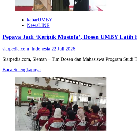
Bangun
Kepedulian
Lingkungan
kabarUMBY
NewsLINE
Pepaya Jadi ‘Keripik Mustofa’, Dosen UMBY Latih 
siarpedia.com_Indonesia
22 Juli 2026
Siarpedia.com, Sleman – Tim Dosen dan Mahasiswa Program Studi Tekn
Read
Baca Selengkapnya
more
about
Pepaya
Jadi
‘Keripik
Mustofa’,
Dosen
UMBY
Latih
Kemandirian
Ekonomi
Santriwati