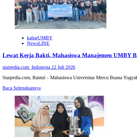
di
ASEAN
Championship
Cup
2026,
Segini
Harga
kabarUMBY
Tiketnya
NewsLINE
Lewat Kerja Bakti, Mahasiswa Manajemen UMBY B
siarpedia.com_Indonesia
22 Juli 2026
Siarpedia.com, Bantul – Mahasiswa Universitas Mercu Buana Yogya
Read
Baca Selengkapnya
more
about
Lewat
Kerja
Bakti,
Mahasiswa
Manajemen
UMBY