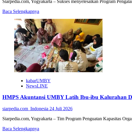
Siarpedia.com, Yogyakarta – Sukses menyelesaikan Program Pengalama
Read
Baca Selengkapnya
more
about
Mahasiswa
UMBY
Bagikan
Inovasi
Pembelajaran
Lewat
Diseminasi
SEA-
Teacher
kabarUMBY
NewsLINE
HMPS Akuntansi UMBY Latih Ibu-ibu Kalurahan D
siarpedia.com_Indonesia
24 Juli 2026
Siarpedia.com, Yogyakarta – Tim Program Penguatan Kapasitas Or
Read
Baca Selengkapnya