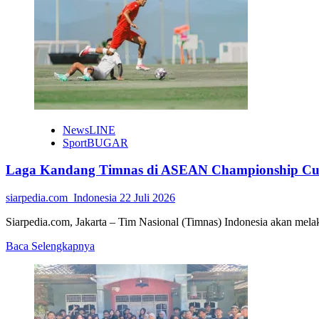
Jawab
Tantangan
Era
Digital,
Prodi
BK
UMBY
Update
Kurikulum
NewsLINE
SportBUGAR
Laga Kandang Timnas di ASEAN Championship Cup 
siarpedia.com_Indonesia
22 Juli 2026
Siarpedia.com, Jakarta – Tim Nasional (Timnas) Indonesia akan me
Read
Baca Selengkapnya
more
about
Laga
Kandang
Timnas