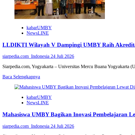
kabarUMBY
NewsLINE
LLDIKTI Wilayah V Dampingi UMBY Raih Akredita
siarpedia.com_Indonesia
24 Juli 2026
Siarpedia.com, Yogyakarta – Universitas Mercu Buana Yogyakarta (U
Read
Baca Selengkapnya
more
about
LLDIKTI
kabarUMBY
Wilayah
NewsLINE
V
Dampingi
Mahasiswa UMBY Bagikan Inovasi Pembelajaran Le
UMBY
Raih
Akreditasi
siarpedia.com_Indonesia
24 Juli 2026
Unggul