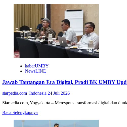
more
about
HMPS
Akuntansi
UMBY
Latih
Ibu-
ibu
Kalurahan
Depok
Buat
Sabun
dari
kabarUMBY
VCO
NewsLINE
Jawab Tantangan Era Digital, Prodi BK UMBY Upd
siarpedia.com_Indonesia
24 Juli 2026
Siarpedia.com, Yogyakarta – Merespons transformasi digital dan duni
Read
Baca Selengkapnya
more
about