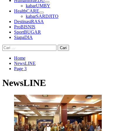
HumanioraEDU
kabarUMBY
HealthCARE
kabarSARDJITO
DestinasiRASA
ProBISNIS
SportBUGAR
SiapaDIA
Cari
untuk:
Home
NewsLINE
Page 3
NewsLINE