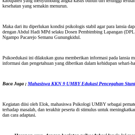
kabupaten yang menyumbang angka kasus bunuh diri tertinggi terutama 
kesehatan yang semakin menurun.
Maka dari itu diperlukan kondisi psikologis stabil agar para lans
dengan Abdul Hadi MPd selaku Dosen Pembimbing Lapangan (DPL) me
Ngampo Pacarejo Semanu Gunungkidul.
Psikoedukasi ini dilakukan guna memberikan informasi pada lansia m
informasi dan pengetahuan yang diberikan dalam kehidupan sehari-h
Baca Juga
;
Mahasiswa KKN 9 UMBY Edukasi Pencegahan Stunt
Kegiatan diisi oleh Elok, mahasiswa Psikologi UMBY sebagai pemateri
terhadap masalah, dan terakhir peserta di stimulus untuk meningkatka
dan cara adaptasi.