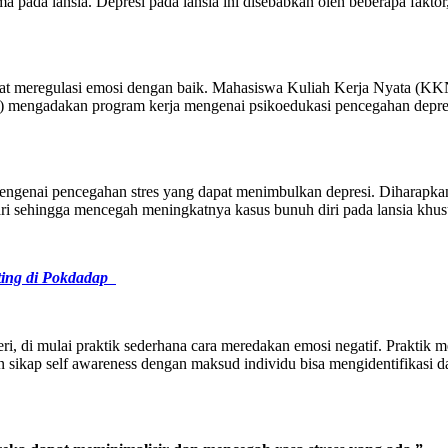
pada lansia. Depresi pada lansia ini disebabkan oleh beberapa faktor, 
ia dapat meregulasi emosi dengan baik. Mahasiswa Kuliah Kerja Nyata
ngadakan program kerja mengenai psikoedukasi pencegahan depresi p
engenai pencegahan stres yang dapat menimbulkan depresi. Diharapkan
ari sehingga mencegah meningkatnya kasus bunuh diri pada lansia kh
ing di Pokdadap
, di mulai praktik sederhana cara meredakan emosi negatif. Praktik mer
n sikap self awareness dengan maksud individu bisa mengidentifikasi da