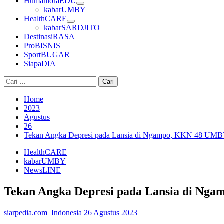
HumanioraEDU
kabarUMBY
HealthCARE
kabarSARDJITO
DestinasiRASA
ProBISNIS
SportBUGAR
SiapaDIA
Cari
untuk:
Home
2023
Agustus
26
Tekan Angka Depresi pada Lansia di Ngampo, KKN 48 UMB
HealthCARE
kabarUMBY
NewsLINE
Tekan Angka Depresi pada Lansia di Ng
siarpedia.com_Indonesia
26 Agustus 2023