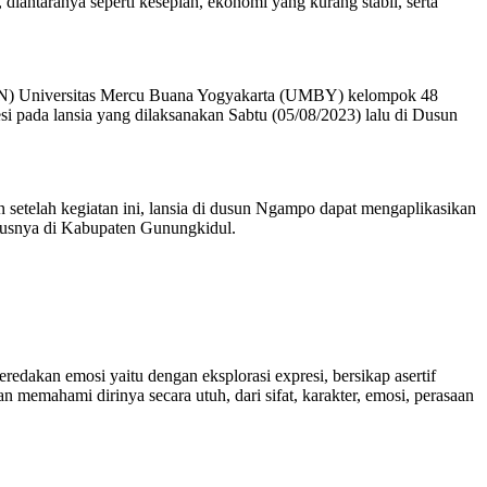
diantaranya seperti kesepian, ekonomi yang kurang stabil, serta
 (KKN) Universitas Mercu Buana Yogyakarta (UMBY) kelompok 48
ada lansia yang dilaksanakan Sabtu (05/08/2023) lalu di Dusun
 setelah kegiatan ini, lansia di dusun Ngampo dapat mengaplikasikan
ususnya di Kabupaten Gunungkidul.
edakan emosi yaitu dengan eksplorasi expresi, bersikap asertif
n memahami dirinya secara utuh, dari sifat, karakter, emosi, perasaan