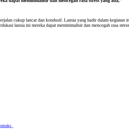
reka dapat meminimalisir dan mencegah rasa stress yang ada,”
berjalan cukup lancar dan kondusif. Lansia yang hadir dalam kegiatan i
dukasi lansia ini mereka dapat meminimalisir dan mencegah rasa stres
Antraks