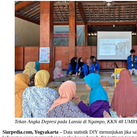
Tekan Angka Depresi pada Lansia di Ngampo, KKN 48 UMBY
Siarpedia.com, Yogyakarta –
Data statistik DIY menunjukan jika sa