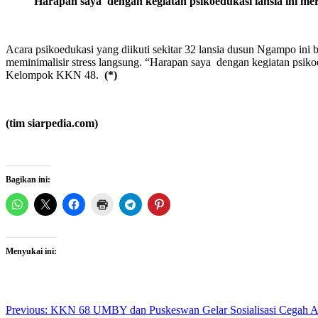
Harapan saya dengan kegiatan psikoedukasi lansia ini me
Acara psikoedukasi yang diikuti sekitar 32 lansia dusun Ngampo ini 
meminimalisir stress langsung. “Harapan saya dengan kegiatan psikoe
Kelompok KKN 48.
(*)
(tim siarpedia.com)
Bagikan ini:
Menyukai ini:
Post
Previous:
KKN 68 UMBY dan Puskeswan Gelar Sosialisasi Cegah 