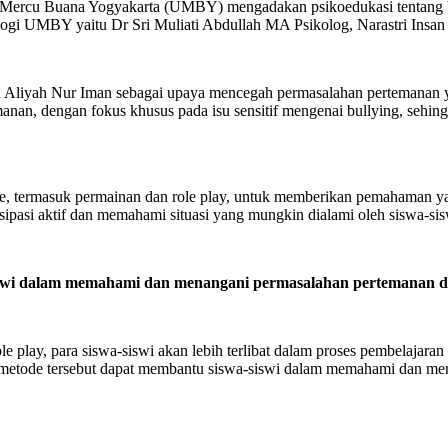
s Mercu Buana Yogyakarta (UMBY) mengadakan psikoedukasi tentang bu
sikologi UMBY yaitu Dr Sri Muliati Abdullah MA Psikolog, Narastri In
ah Aliyah Nur Iman sebagai upaya mencegah permasalahan pertemanan 
an, dengan fokus khusus pada isu sensitif mengenai bullying, sehin
, termasuk permainan dan role play, untuk memberikan pemahaman yang
tisipasi aktif dan memahami situasi yang mungkin dialami oleh siswa-s
iswi dalam memahami dan menangani permasalahan pertemanan de
e play, para siswa-siswi akan lebih terlibat dalam proses pembelajar
ui metode tersebut dapat membantu siswa-siswi dalam memahami dan me