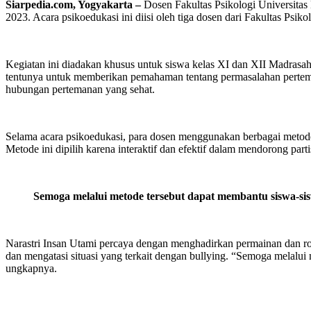
Siarpedia.com, Yogyakarta –
Dosen Fakultas Psikologi Universita
2023. Acara psikoedukasi ini diisi oleh tiga dosen dari Fakultas P
Kegiatan ini diadakan khusus untuk siswa kelas XI dan XII Madras
tentunya untuk memberikan pemahaman tentang permasalahan perteman
hubungan pertemanan yang sehat.
Selama acara psikoedukasi, para dosen menggunakan berbagai metode
Metode ini dipilih karena interaktif dan efektif dalam mendorong par
Semoga
melalui metode tersebut dapat membantu siswa-s
Narastri Insan Utami percaya dengan menghadirkan permainan dan rol
dan mengatasi situasi yang terkait dengan bullying. “Semoga melal
ungkapnya.