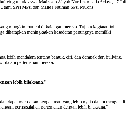
llying untuk siswa Madrasah Aliyah Nur Iman pada Selasa, 17 Juli
san Utami SPsi MPsi dan Malida Fatimah SPsi MCons.
yang mungkin muncul di kalangan mereka. Tujuan kegiatan ini
gga diharapkan meningkatkan kesadaran pentingnya memiliki
 lebih mendalam tentang bentuk, ciri, dan dampak dari bullying.
iswi dalam pertemanan mereka.
ngan lebih bijaksana
,
”
an dan dapat merasakan pengalaman yang lebih nyata dalam mengenali
nangani permasalahan pertemanan dengan lebih bijaksana,”