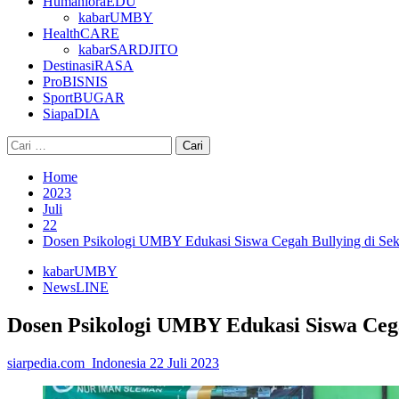
HumanioraEDU
kabarUMBY
HealthCARE
kabarSARDJITO
DestinasiRASA
ProBISNIS
SportBUGAR
SiapaDIA
Cari
untuk:
Home
2023
Juli
22
Dosen Psikologi UMBY Edukasi Siswa Cegah Bullying di Se
kabarUMBY
NewsLINE
Dosen Psikologi UMBY Edukasi Siswa Ceg
siarpedia.com_Indonesia
22 Juli 2023