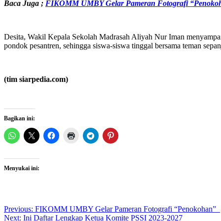
Baca Juga ;
FIKOMM UMBY Gelar Pameran Fotografi “Penok
Desita, Wakil Kepala Sekolah Madrasah Aliyah Nur Iman menyampaik
pondok pesantren, sehingga siswa-siswa tinggal bersama teman sepan
(tim siarpedia.com)
Bagikan ini:
Menyukai ini:
Post
Previous:
FIKOMM UMBY Gelar Pameran Fotografi “Penokohan”
Next:
Ini Daftar Lengkap Ketua Komite PSSI 2023-2027