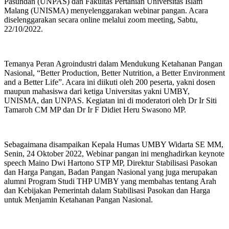
Pasundan (UNPAS) dan Fakultas Pertanian Universitas Islam
Malang (UNISMA) menyelenggarakan webinar pangan. Acara
diselenggarakan secara online melalui zoom meeting, Sabtu,
22/10/2022.
Temanya Peran Agroindustri dalam Mendukung Ketahanan Pangan
Nasional, “Better Production, Better Nutrition, a Better Environment
and a Better Life”. Acara ini diikuti oleh 200 peserta, yakni dosen
maupun mahasiswa dari ketiga Universitas yakni UMBY,
UNISMA, dan UNPAS. Kegiatan ini di moderatori oleh Dr Ir Siti
Tamaroh CM MP dan Dr Ir F Didiet Heru Swasono MP.
Sebagaimana disampaikan Kepala Humas UMBY Widarta SE MM,
Senin, 24 Oktober 2022, Webinar pangan ini menghadirkan keynote
speech Maino Dwi Hartono STP MP, Direktur Stabilisasi Pasokan
dan Harga Pangan, Badan Pangan Nasional yang juga merupakan
alumni Program Studi THP UMBY yang membahas tentang Arah
dan Kebijakan Pemerintah dalam Stabilisasi Pasokan dan Harga
untuk Menjamin Ketahanan Pangan Nasional.