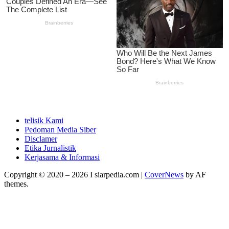
telisik Kami
Pedoman Media Siber
Disclamer
Etika Jurnalistik
Kerjasama & Informasi
Copyright © 2020 – 2026 I siarpedia.com
|
CoverNews
by AF
themes.