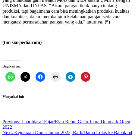
yang ditandatangani melalui MoU dan MoA antara UMBY dengan
UNISMA dan UNPAS. “Bicara pangan tidak hanya tentang
produksi, tapi bagaimana cara bisa meningkatkan produksi kualitas
dan kuantitas, dalam membangun ketahanan pangan serta cara
mengatasi permasalahan pangan yang ada,” tuturnya.
(*)
(tim siarpedia.com)
Bagikan ini:
Menyukai ini:
Post
Previous:
Luar biasa! Fajar/Rian Rebut Gelar Juara Denmark Open
2022
navigation
Next:
Kejuaraan Dunia Junior 2022, Rafli/Dania Lolos ke Babak 64