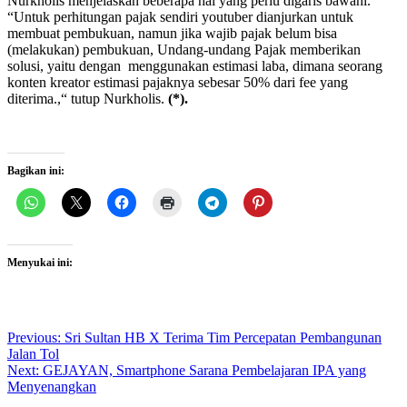
Nurkholis menjelaskan beberapa hal yang perlu digaris bawahi.
“Untuk perhitungan pajak sendiri youtuber dianjurkan untuk
membuat pembukuan, namun jika wajib pajak belum bisa
(melakukan) pembukuan, Undang-undang Pajak memberikan
solusi, yaitu dengan menggunakan estimasi laba, dimana seorang
konten kreator estimasi pajaknya sebesar 50% dari fee yang
diterima.,“ tutup Nurkholis.
(*).
Bagikan ini:
Menyukai ini:
Post
Previous:
Sri Sultan HB X Terima Tim Percepatan Pembangunan
Jalan Tol
navigation
Next:
GEJAYAN, Smartphone Sarana Pembelajaran IPA yang
Menyenangkan