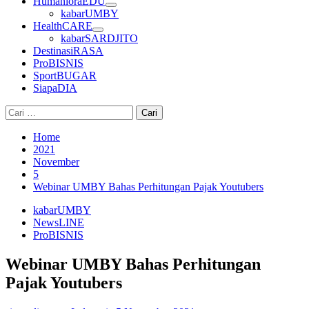
HumanioraEDU
kabarUMBY
HealthCARE
kabarSARDJITO
DestinasiRASA
ProBISNIS
SportBUGAR
SiapaDIA
Cari
untuk:
Home
2021
November
5
Webinar UMBY Bahas Perhitungan Pajak Youtubers
kabarUMBY
NewsLINE
ProBISNIS
Webinar UMBY Bahas Perhitungan
Pajak Youtubers