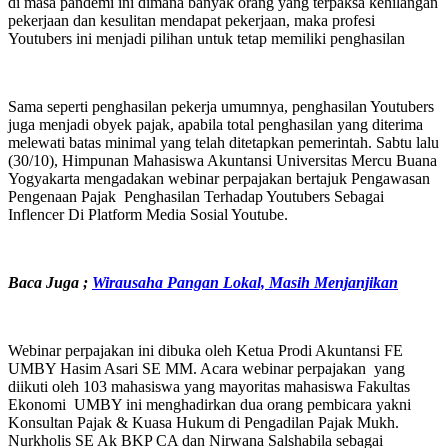
di masa pandemi ini dimana banyak orang yang terpaksa kehilangan
pekerjaan dan kesulitan mendapat pekerjaan, maka profesi
Youtubers ini menjadi pilihan untuk tetap memiliki penghasilan
Sama seperti penghasilan pekerja umumnya, penghasilan Youtubers
juga menjadi obyek pajak, apabila total penghasilan yang diterima
melewati batas minimal yang telah ditetapkan pemerintah. Sabtu lalu
(30/10), Himpunan Mahasiswa Akuntansi Universitas Mercu Buana
Yogyakarta mengadakan webinar perpajakan bertajuk Pengawasan
Pengenaan Pajak Penghasilan Terhadap Youtubers Sebagai
Inflencer Di Platform Media Sosial Youtube.
Baca Juga ;
Wirausaha Pangan Lokal, Masih Menjanjikan
Webinar perpajakan ini dibuka oleh Ketua Prodi Akuntansi FE
UMBY Hasim Asari SE MM. Acara webinar perpajakan yang
diikuti oleh 103 mahasiswa yang mayoritas mahasiswa Fakultas
Ekonomi UMBY ini menghadirkan dua orang pembicara yakni
Konsultan Pajak & Kuasa Hukum di Pengadilan Pajak Mukh.
Nurkholis SE Ak BKP CA dan Nirwana Salshabila sebagai