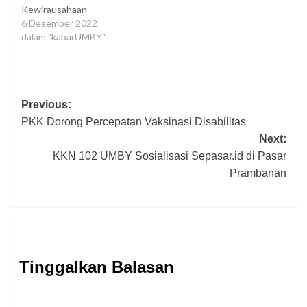
Kewirausahaan
6 Desember 2022
dalam "kabarUMBY"
Post
Previous:
PKK Dorong Percepatan Vaksinasi Disabilitas
navigation
Next:
KKN 102 UMBY Sosialisasi Sepasar.id di Pasar
Prambanan
Tinggalkan Balasan