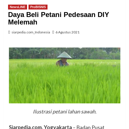
NewsLINE
ProBISNIS
Daya Beli Petani Pedesaan DIY
Melemah
siarpedia.com_Indonesia
6 Agustus 2021
Ilustrasi petani lahan sawah.
Siarpedia.com, Yogyakarta
– Badan Pusat