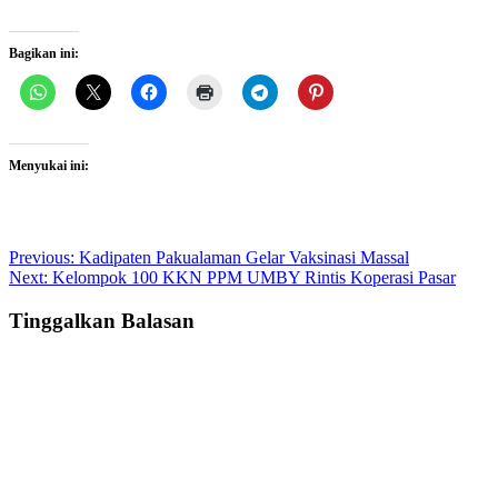
Bagikan ini:
Menyukai ini:
Post
Previous:
Kadipaten Pakualaman Gelar Vaksinasi Massal
Next:
Kelompok 100 KKN PPM UMBY Rintis Koperasi Pasar
navigation
Tinggalkan Balasan