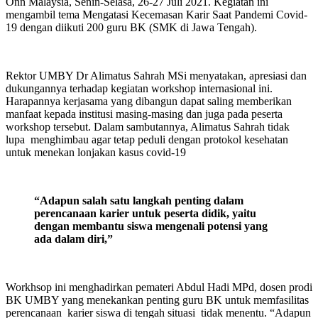
Onn Malaysia, Senin-Selasa, 26-27 Juli 2021. Kegiatan ini
mengambil tema Mengatasi Kecemasan Karir Saat Pandemi Covid-
19 dengan diikuti 200 guru BK (SMK di Jawa Tengah).
Rektor UMBY Dr Alimatus Sahrah MSi menyatakan, apresiasi dan
dukungannya terhadap kegiatan workshop internasional ini.
Harapannya kerjasama yang dibangun dapat saling memberikan
manfaat kepada institusi masing-masing dan juga pada peserta
workshop tersebut. Dalam sambutannya, Alimatus Sahrah tidak
lupa menghimbau agar tetap peduli dengan protokol kesehatan
untuk menekan lonjakan kasus covid-19
“Adapun salah satu langkah penting dalam
perencanaan karier untuk peserta didik, yaitu
dengan membantu siswa mengenali potensi yang
ada dalam diri,”
Workhsop ini menghadirkan pemateri Abdul Hadi MPd, dosen prodi
BK UMBY yang menekankan penting guru BK untuk memfasilitas
perencanaan karier siswa di tengah situasi tidak menentu. “Adapun