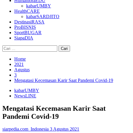
HumanioraEDU
kabarUMBY
HealthCARE
kabarSARDJITO
DestinasiRASA
ProBISNIS
SportBUGAR
SiapaDIA
Cari
untuk:
Home
2021
Agustus
3
Mengatasi Kecemasan Karir Saat Pandemi Covid-19
kabarUMBY
NewsLINE
Mengatasi Kecemasan Karir Saat
Pandemi Covid-19
siarpedia.com_Indonesia
3 Agustus 2021