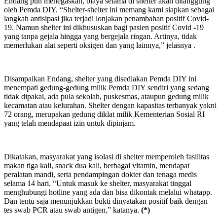
Endang pun menegaskan, biaya selama di shelter akan ditanggung
oleh Pemda DIY. “Shelter-shelter ini memang kami siapkan sebagai
langkah antisipasi jika terjadi lonjakan penambahan positif Covid-
19. Namun shelter ini dikhususkan bagi pasien positif Covid -19
yang tanpa gejala hingga yang bergejala ringan. Artinya, tidak
memerlukan alat seperti oksigen dan yang lainnya,” jelasnya .
Disampaikan Endang, shelter yang disediakan Pemda DIY ini
menempati gedung-gedung milik Pemda DIY sendiri yang sedang
tidak dipakai, ada pula sekolah, puskesmas, ataupun gedung milik
kecamatan atau kelurahan. Shelter dengan kapasitas terbanyak yakni
72 orang, merupakan gedung diklat milik Kementerian Sosial RI
yang telah mendapaat izin untuk dipinjam.
Dikatakan, masyarakat yang isolasi di shelter memperoleh fasilitas
makan tiga kali, snack dua kali, berbagai vitamin, mendapat
peralatan mandi, serta pendampingan dokter dan tenaga medis
selama 14 hari. “Untuk masuk ke shelter, masyarakat tinggal
menghubungi hotline yang ada dan bisa dikontak melalui whatapp.
Dan tentu saja menunjukkan bukti dinyatakan positif baik dengan
tes swab PCR atau swab antigen,” katanya.
(*)