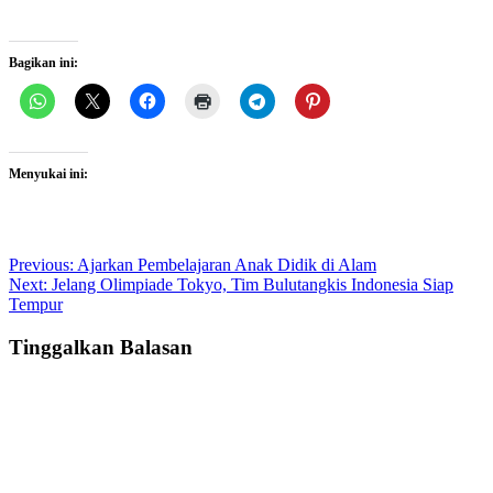
Bagikan ini:
Menyukai ini:
Post
Previous:
Ajarkan Pembelajaran Anak Didik di Alam
Next:
Jelang Olimpiade Tokyo, Tim Bulutangkis Indonesia Siap
navigation
Tempur
Tinggalkan Balasan