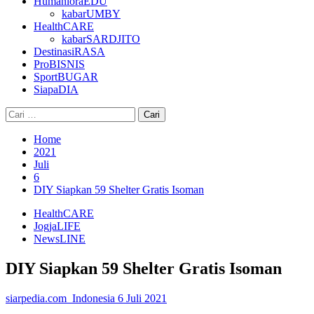
HumanioraEDU
kabarUMBY
HealthCARE
kabarSARDJITO
DestinasiRASA
ProBISNIS
SportBUGAR
SiapaDIA
Cari
untuk:
Home
2021
Juli
6
DIY Siapkan 59 Shelter Gratis Isoman
HealthCARE
JogjaLIFE
NewsLINE
DIY Siapkan 59 Shelter Gratis Isoman
siarpedia.com_Indonesia
6 Juli 2021