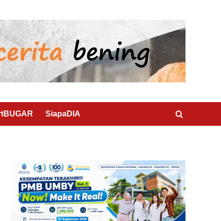
rtBUGAR
SiapaDIA