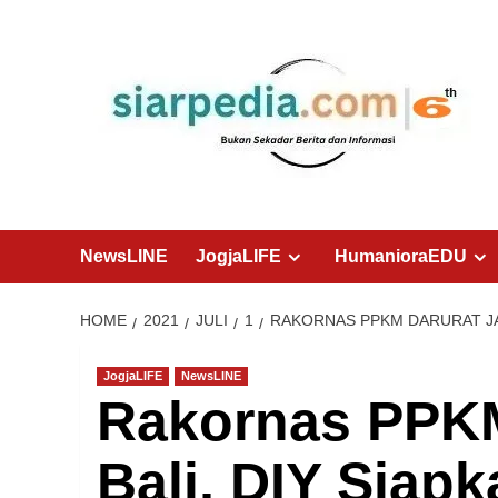
Skip
to
content
NewsLINE
JogjaLIFE
HumanioraEDU
HOME
2021
JULI
1
RAKORNAS PPKM DARURAT JAW
JogjaLIFE
NewsLINE
Rakornas PPKM
Bali, DIY Siap