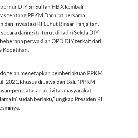
bernur DIY Sri Sultan HB X kembali
batas tentang PPKM Darurat bersama
 dan Investasi RI Luhut Binsar Panjaitan,
 secara daring itu turut dihadiri Sekda DIY
 beberapa perwakilan OPD DIY terkait dari
 Kepatihan.
odo telah menetapkan pemberlakuan PPKM
Juli 2021, khusus di Jawa dan Bali. “PPKM
tasan-pembatasan aktivitas masyarakat
lama ini sudah berlaku,” ungkap Presiden RI
esminya.