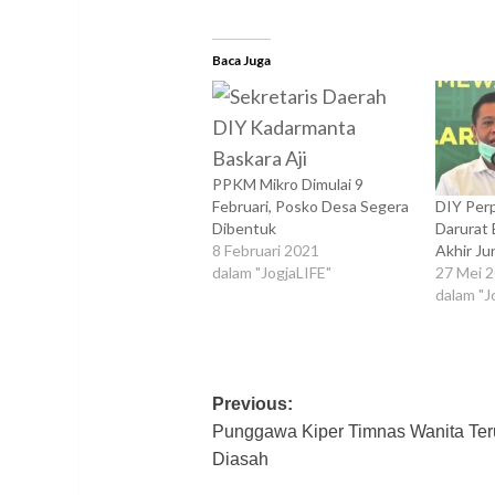
Baca Juga
PPKM Mikro Dimulai 9
Februari, Posko Desa Segera
DIY Per
Dibentuk
Darurat
8 Februari 2021
Akhir J
dalam "JogjaLIFE"
27 Mei 
dalam "J
Post
Previous:
Punggawa Kiper Timnas Wanita Ter
navigation
Diasah