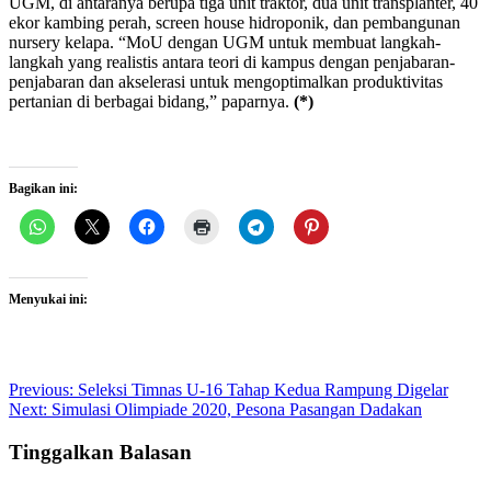
UGM, di antaranya berupa tiga unit traktor, dua unit transplanter, 40
ekor kambing perah, screen house hidroponik, dan pembangunan
nursery kelapa. “MoU dengan UGM untuk membuat langkah-
langkah yang realistis antara teori di kampus dengan penjabaran-
penjabaran dan akselerasi untuk mengoptimalkan produktivitas
pertanian di berbagai bidang,” paparnya.
(*)
Bagikan ini:
Menyukai ini:
Post
Previous:
Seleksi Timnas U-16 Tahap Kedua Rampung Digelar
Next:
Simulasi Olimpiade 2020, Pesona Pasangan Dadakan
navigation
Tinggalkan Balasan