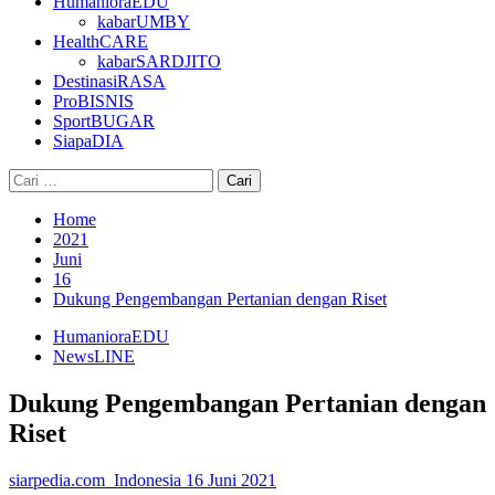
HumanioraEDU
kabarUMBY
HealthCARE
kabarSARDJITO
DestinasiRASA
ProBISNIS
SportBUGAR
SiapaDIA
Cari
untuk:
Home
2021
Juni
16
Dukung Pengembangan Pertanian dengan Riset
HumanioraEDU
NewsLINE
Dukung Pengembangan Pertanian dengan
Riset
siarpedia.com_Indonesia
16 Juni 2021