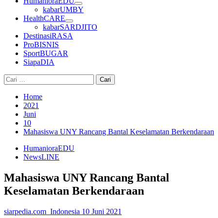
HumanioraEDU
kabarUMBY
HealthCARE
kabarSARDJITO
DestinasiRASA
ProBISNIS
SportBUGAR
SiapaDIA
Cari
untuk:
Home
2021
Juni
10
Mahasiswa UNY Rancang Bantal Keselamatan Berkendaraan
HumanioraEDU
NewsLINE
Mahasiswa UNY Rancang Bantal
Keselamatan Berkendaraan
siarpedia.com_Indonesia
10 Juni 2021