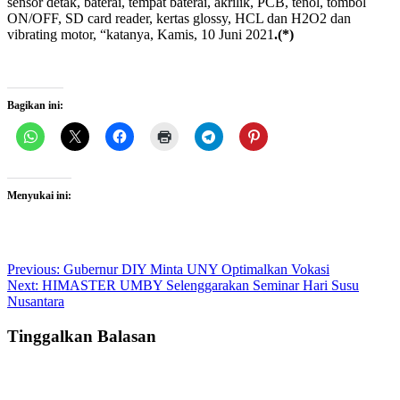
sensor detak, baterai, tempat baterai, akrilik, PCB, tenol, tombol
ON/OFF, SD card reader, kertas glossy, HCL dan H2O2 dan
vibrating motor, “katanya, Kamis, 10 Juni 2021
.(*)
Bagikan ini:
Menyukai ini:
Post
Previous:
Gubernur DIY Minta UNY Optimalkan Vokasi
Next:
HIMASTER UMBY Selenggarakan Seminar Hari Susu
navigation
Nusantara
Tinggalkan Balasan