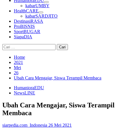
HumanioraEDU
kabarUMBY
HealthCARE
kabarSARDJITO
DestinasiRASA
ProBISNIS
SportBUGAR
SiapaDIA
Cari
untuk:
Home
2021
Mei
26
Ubah Cara Mengajar, Siswa Terampil Membaca
HumanioraEDU
NewsLINE
Ubah Cara Mengajar, Siswa Terampil
Membaca
siarpedia.com_Indonesia
26 Mei 2021