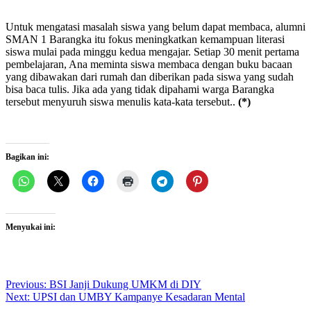
Untuk mengatasi masalah siswa yang belum dapat membaca, alumni
SMAN 1 Barangka itu fokus meningkatkan kemampuan literasi
siswa mulai pada minggu kedua mengajar. Setiap 30 menit pertama
pembelajaran, Ana meminta siswa membaca dengan buku bacaan
yang dibawakan dari rumah dan diberikan pada siswa yang sudah
bisa baca tulis. Jika ada yang tidak dipahami warga Barangka
tersebut menyuruh siswa menulis kata-kata tersebut..
(*)
Bagikan ini:
Menyukai ini:
Post
Previous:
BSI Janji Dukung UMKM di DIY
Next:
UPSI dan UMBY Kampanye Kesadaran Mental
navigation