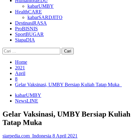
HumanioraEDU
kabarUMBY
HealthCARE
kabarSARDJITO
DestinasiRASA
ProBISNIS
SportBUGAR
SiapaDIA
Cari
untuk:
Home
2021
April
8
Gelar Vaksinasi, UMBY Bersiap Kuliah Tatap Muka
kabarUMBY
NewsLINE
Gelar Vaksinasi, UMBY Bersiap Kuliah
Tatap Muka
siarpedia.com_Indonesia
8 April 2021