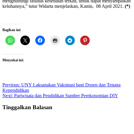
menghubungi fasilitas kesehatan terkait, untuk dapat menyampaikan
keluhannya,” tutur Widarta menjelaskan, Kamis, 08 April 2021.
(*)
Bagikan ini:
Menyukai ini:
Post
Previous:
UNY Laksanakan Vaksinasi bagi Dosen dan Tenaga
Kependidikan
navigation
Next:
Pariwisata dan Pendidikan Sumber Perekonomian DIY
Tinggalkan Balasan