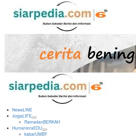
Skip
to
content
Primary
Menu
NewsLINE
JogjaLIFE
RamadanBERKAH
HumanioraEDU
kabarUMBY