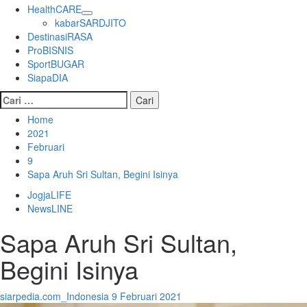
HealthCARE
kabarSARDJITO
DestinasiRASA
ProBISNIS
SportBUGAR
SiapaDIA
Cari
untuk:
Home
2021
Februari
9
Sapa Aruh Sri Sultan, Begini Isinya
JogjaLIFE
NewsLINE
Sapa Aruh Sri Sultan,
Begini Isinya
siarpedia.com_Indonesia
9 Februari 2021