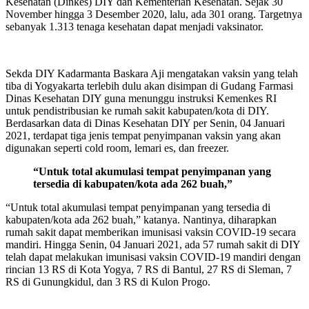
Kesehatan (Dinkes) DIY dan Kementerian Kesehatan. Sejak 30
November hingga 3 Desember 2020, lalu, ada 301 orang. Targetnya
sebanyak 1.313 tenaga kesehatan dapat menjadi vaksinator.
Sekda DIY Kadarmanta Baskara Aji mengatakan vaksin yang telah
tiba di Yogyakarta terlebih dulu akan disimpan di Gudang Farmasi
Dinas Kesehatan DIY guna menunggu instruksi Kemenkes RI
untuk pendistribusian ke rumah sakit kabupaten/kota di DIY.
Berdasarkan data di Dinas Kesehatan DIY per Senin, 04 Januari
2021, terdapat tiga jenis tempat penyimpanan vaksin yang akan
digunakan seperti cold room, lemari es, dan freezer.
“Untuk total akumulasi tempat penyimpanan yang
tersedia di kabupaten/kota ada 262 buah,”
“Untuk total akumulasi tempat penyimpanan yang tersedia di
kabupaten/kota ada 262 buah,” katanya. Nantinya, diharapkan
rumah sakit dapat memberikan imunisasi vaksin COVID-19 secara
mandiri. Hingga Senin, 04 Januari 2021, ada 57 rumah sakit di DIY
telah dapat melakukan imunisasi vaksin COVID-19 mandiri dengan
rincian 13 RS di Kota Yogya, 7 RS di Bantul, 27 RS di Sleman, 7
RS di Gunungkidul, dan 3 RS di Kulon Progo.