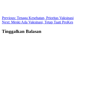
Post
Previous:
Tenaga Kesehatan, Prioritas Vaksinasi
Next:
Meski Ada Vaksinasi, Tetap Taati ProKes
navigation
Tinggalkan Balasan