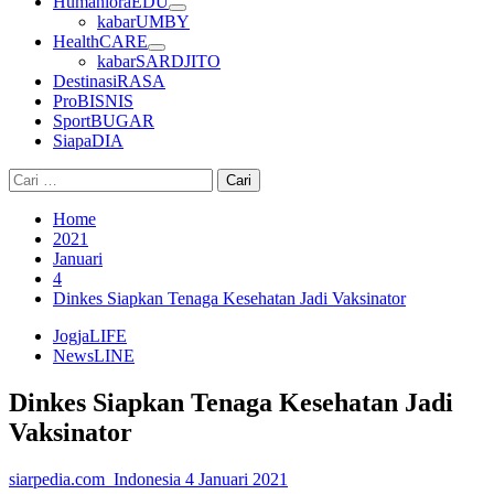
HumanioraEDU
kabarUMBY
HealthCARE
kabarSARDJITO
DestinasiRASA
ProBISNIS
SportBUGAR
SiapaDIA
Cari
untuk:
Home
2021
Januari
4
Dinkes Siapkan Tenaga Kesehatan Jadi Vaksinator
JogjaLIFE
NewsLINE
Dinkes Siapkan Tenaga Kesehatan Jadi
Vaksinator
siarpedia.com_Indonesia
4 Januari 2021