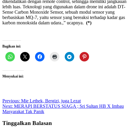
dikendalikan dengan remote control, sehingga memiliki jangkauan
lebih luas. Teknologi yang digunakan dalam drone ini adalah DT-
Sense Carbon Monoxide Sensor, sebuah modul sensor yang
berbasiskan MQ-7, yaitu sensor yang bereaksi terhadap kadar gas
karbon monoksida dalam udara.,” ucapnya.
(*)
Bagikan ini:
Menyukai ini:
Post
Previous:
Mie Lethek, Bergizi, juga Lezat
Next:
MERAPI BERSTATUS SIAGA ; Sri Sultan HB X Imbau
navigation
Masyarakat Tak Panik
Tinggalkan Balasan