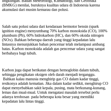
lingkungan. Badan Meteorologi, Klimatologi, dan Geofisika
(BMKG) menilai, buruknya kualitas udara di Indonesia karena
akumulasi dari musim kemarau dan polusi.
Salah satu polusi udara dari kendaraan bermotor bensin (spark
ignition engine) menyumbang 70% karbon monoksida (CO), 100%
plumbum (Pb), 60% hidrokarbon (HC), dan 60% oksida nitrogen
(NOx). Bahkan beberapa daerah yang tinggi kepadatan lalu
lintasnya menunjukkan bahan pencemar telah melampaui ambang
batas. Karbon monoksida adalah gas pencemar udara yang sangat
berbahaya bagi tubuh.
Karbon juga dapat berikatan dengan hemoglobin dalam tubuh,
sehingga pengikatan oksigen oleh darah menjadi terganggu.
Bahkan kalau manusia menghirip gas CO dalam kadar tinggi,
resikonya adalah kematian. Jika dalam kadar sedikit, menghirup CO
dapat menyebabkan sakit kepala, pusing, mata berkunang-kunang,
lemas dan mual-mual. Untuk mengatasi masalah tersebut perlu
adanya terobosan pada beberapa kota besar yang memiliki
kepadatan lalu lintas tinggi.