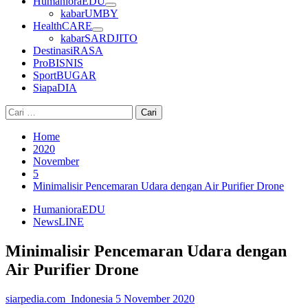
HumanioraEDU
kabarUMBY
HealthCARE
kabarSARDJITO
DestinasiRASA
ProBISNIS
SportBUGAR
SiapaDIA
Cari
untuk:
Home
2020
November
5
Minimalisir Pencemaran Udara dengan Air Purifier Drone
HumanioraEDU
NewsLINE
Minimalisir Pencemaran Udara dengan
Air Purifier Drone
siarpedia.com_Indonesia
5 November 2020