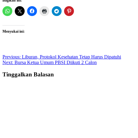
Bagikan ini:
Menyukai ini:
Post
Previous:
Liburan, Protokol Kesehatan Tetap Harus Dipatuhi
Next:
Bursa Ketua Umum PBSI Diikuti 2 Calon
navigation
Tinggalkan Balasan