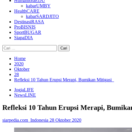
HumanioraEDU
kabarUMBY
HealthCARE
kabarSARDJITO
DestinasiRASA
ProBISNIS
SportBUGAR
SiapaDIA
Cari
untuk:
Home
2020
Oktober
28
Refleksi 10 Tahun Erupsi Merapi, Bumikan Mitigasi
JogjaLIFE
NewsLINE
Refleksi 10 Tahun Erupsi Merapi, Bumika
siarpedia.com_Indonesia
28 Oktober 2020