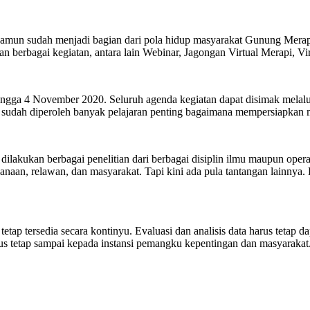
namun sudah menjadi bagian dari pola hidup masyarakat Gunung Merap
ngan berbagai kegiatan, antara lain Webinar, Jagongan Virtual Merapi,
hingga 4 November 2020. Seluruh agenda kegiatan dapat disimak melalu
i sudah diperoleh banyak pelajaran penting bagaimana mempersiapkan m
 dilakukan berbagai penelitian dari berbagai disiplin ilmu maupun op
anaan, relawan, dan masyarakat. Tapi kini ada pula tantangan lainny
tetap tersedia secara kontinyu. Evaluasi dan analisis data harus te
arus tetap sampai kepada instansi pemangku kepentingan dan masyarakat