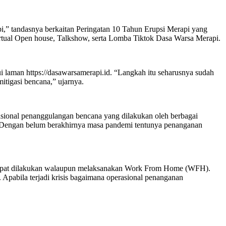
i,” tandasnya berkaitan Peringatan 10 Tahun Erupsi Merapi yang
 Virtual Open house, Talkshow, serta Lomba Tiktok Dasa Warsa Merapi.
i laman https://dasawarsamerapi.id. “Langkah itu seharusnya sudah
itigasi bencana,” ujarnya.
erasional penanggulangan bencana yang dilakukan oleh berbagai
a. Dengan belum berakhirnya masa pandemi tentunya penanganan
tap dapat dilakukan walaupun melaksanakan Work From Home (WFH).
. Apabila terjadi krisis bagaimana operasional penanganan