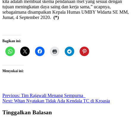
kita adalah membuat skema pendanaan riset yang sesuai dengan
tujuan meningkatan daya saing dan kerja sama,” ucapnya,
sebagaimana disampaikan Kepala Humas UMBY Widarta SE MM,
Jumat, 4 September 2020.
(*)
Bagikan ini:
Menyukai ini:
Post
Previous:
Tim Rajawali Menang Sempurna
Next:
Witan Nyatakan Tidak Ada Kendala TC di Kroasia
navigation
Tinggalkan Balasan