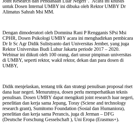
Joint Research dan Pendanaan Luar Negeri”. Acara ini khusus
untuk Dosen Internal UMBY ini dibuka oleh Rektor UMBY Dr
Alimatus Sahrah Msi MM.
Dengan dimoderatori oleh Domnina Rani P Rengganis SPsi Msi
CPHR, Dosen Psikologi UMBY acara ini menghadirkan pembicara
Dr Ir Sc Agr Didik Sulistyanto dari Universitas Jember, yang juga
Rektor Universitas Budi Luhur Jakarta periode 2017 – 2020.
Webinar ini diikuti oleh 100 orang, dari unsur pimpinan universitas
di UMBY, seperti rektor, wakil rektor, dekan dan para dosen di
UMBY,
Didik menjelaskan, tentang trik dan strategi penulisan proposal riset
dana luar negeri. Menurutnya, dosen perlu memperhatikan teknis
penulisan. Dosen UMBY dapat mengikuti joint research luar negeri,
penelitian dan kerja sama Jepang, Toray (Sciene and technology
research grant), Sumitomo Foundation (Sosial dan Humaniora),
penelitian dan kerja sama Perancis, juga di Jerman – DFG
(Deutsche Forschung Gesselschaft ), Uni Eropa (Erasmus+).