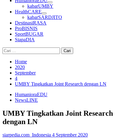
HumanioraEDU
kabarUMBY
HealthCARE
kabarSARDJITO
DestinasiRASA
ProBISNIS
SportBUGAR
SiapaDIA
Cari
untuk:
Home
2020
September
4
UMBY Tingkatkan Joint Research dengan LN
HumanioraEDU
NewsLINE
UMBY Tingkatkan Joint Research
dengan LN
siarpedia.com_Indonesia
4 September 2020