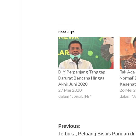
Baca Juga
DIY Perpanjang Tanggap
Tak Ada
Darurat Bencana Hingga
Normal’ 
Akhir Juni 2020
Keseha
27 Mei 2020
26 Mei 
dalam "JogjaLIFE"
dalam "J
Post
Previous:
Terbuka, Peluang Bisnis Pangan di