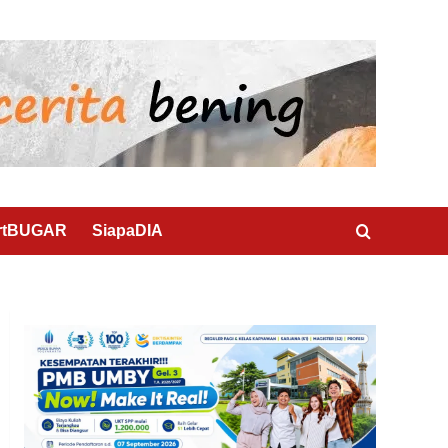
rtBUGAR
SiapaDIA