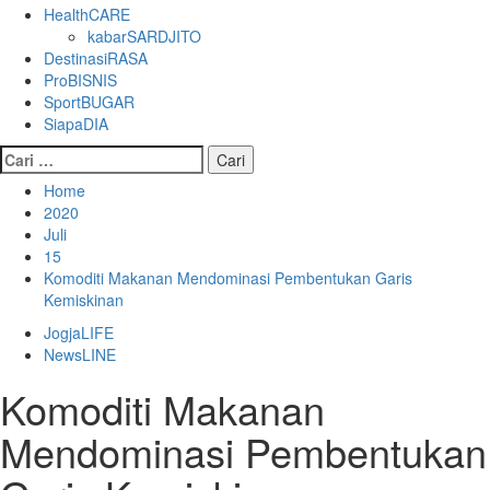
HealthCARE
kabarSARDJITO
DestinasiRASA
ProBISNIS
SportBUGAR
SiapaDIA
Cari
untuk:
Home
2020
Juli
15
Komoditi Makanan Mendominasi Pembentukan Garis
Kemiskinan
JogjaLIFE
NewsLINE
Komoditi Makanan
Mendominasi Pembentukan