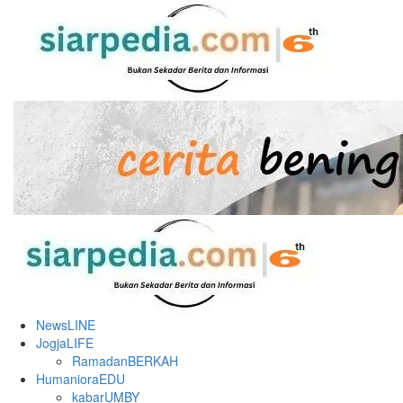
Skip
to
content
Primary
Menu
NewsLINE
JogjaLIFE
RamadanBERKAH
HumanioraEDU
kabarUMBY