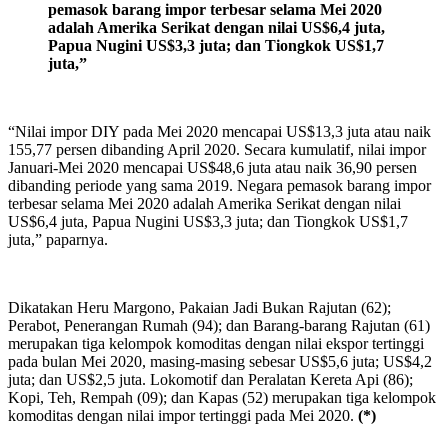
pemasok barang impor terbesar selama Mei 2020
adalah Amerika Serikat dengan nilai US$6,4 juta,
Papua Nugini US$3,3 juta; dan Tiongkok US$1,7
juta,”
“Nilai impor DIY pada Mei 2020 mencapai US$13,3 juta atau naik
155,77 persen dibanding April 2020. Secara kumulatif, nilai impor
Januari-Mei 2020 mencapai US$48,6 juta atau naik 36,90 persen
dibanding periode yang sama 2019. Negara pemasok barang impor
terbesar selama Mei 2020 adalah Amerika Serikat dengan nilai
US$6,4 juta, Papua Nugini US$3,3 juta; dan Tiongkok US$1,7
juta,” paparnya.
Dikatakan Heru Margono, Pakaian Jadi Bukan Rajutan (62);
Perabot, Penerangan Rumah (94); dan Barang-barang Rajutan (61)
merupakan tiga kelompok komoditas dengan nilai ekspor tertinggi
pada bulan Mei 2020, masing-masing sebesar US$5,6 juta; US$4,2
juta; dan US$2,5 juta. Lokomotif dan Peralatan Kereta Api (86);
Kopi, Teh, Rempah (09); dan Kapas (52) merupakan tiga kelompok
komoditas dengan nilai impor tertinggi pada Mei 2020.
(*)