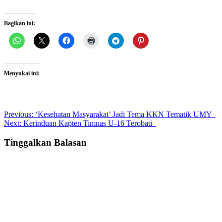
Bagikan ini:
Menyukai ini:
Post
Previous:
‘Kesehatan Masyarakat’ Jadi Tema KKN Tematik UMY
Next:
Kerinduan Kapten Timnas U-16 Terobati
navigation
Tinggalkan Balasan