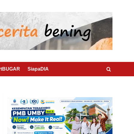
rtBUGAR
SiapaDIA