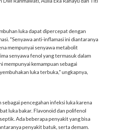
 Dwi Rahmawati, Aulia Eka Rahayu dan Titi
buhan luka dapat dipercepat dengan
asi. “Senyawa anti-inflamasi ini diantaranya
rena mempunyai senyawa metabolit
 lima senyawa fenol yang termasuk dalam
 ini mempunyai kemampuan sebagai
nyembuhakan luka terbuka,” ungkapnya,
 sebagai pencegahan infeksi luka karena
at luka bakar. Flavonoid dan polifenol
septik. Ada beberapa penyakit yang bisa
ntaranya penyakit batuk, serta demam.