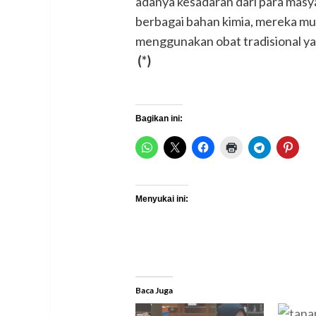
adanya kesadaran dari para masy
berbagai bahan kimia, mereka mu
menggunakan obat tradisional ya
(*)
Bagikan ini:
Menyukai ini:
Baca Juga