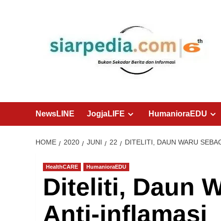
Skip
to
content
NewsLINE
JogjaLIFE
HumanioraEDU
HOME
2020
JUNI
22
DITELITI, DAUN WARU SEBA
HealthCARE
HumanioraEDU
Diteliti, Daun
Anti-inflamasi