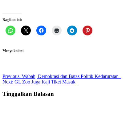
Bagikan ini:
Menyukai ini:
Post
Previous:
Wabah, Demokrasi dan Batas Politik Kedaruratan
Next:
GL Zoo Juga Kaji Tiket Masuk
navigation
Tinggalkan Balasan