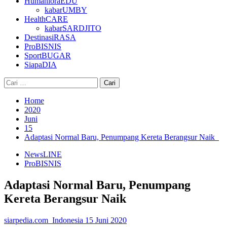
HumanioraEDU
kabarUMBY
HealthCARE
kabarSARDJITO
DestinasiRASA
ProBISNIS
SportBUGAR
SiapaDIA
Cari
untuk:
Home
2020
Juni
15
Adaptasi Normal Baru, Penumpang Kereta Berangsur Naik
NewsLINE
ProBISNIS
Adaptasi Normal Baru, Penumpang
Kereta Berangsur Naik
siarpedia.com_Indonesia
15 Juni 2020