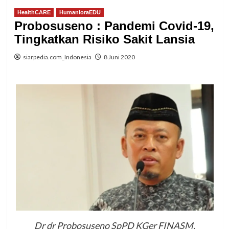
HealthCARE
HumanioraEDU
Probosuseno : Pandemi Covid-19,
Tingkatkan Risiko Sakit Lansia
siarpedia.com_Indonesia
8 Juni 2020
Dr dr Probosuseno SpPD KGer FINASM.